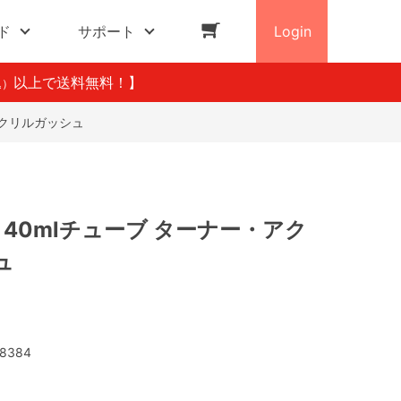
ド
サポート
Login
以上で送料無料！】
込）
・アクリルガッシュ
) 40mlチューブ ターナー・アク
ュ
8384