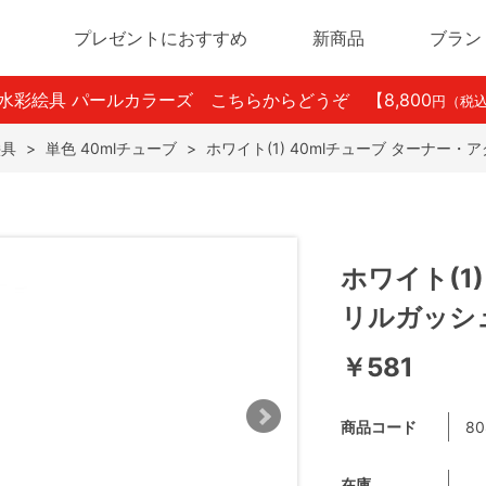
プレゼントにおすすめ
新商品
ブラン
ン水彩絵具 パールカラーズ こちらからどうぞ
【8,800
円（税
絵具
>
単色 40mlチューブ
>
ホワイト(1) 40mlチューブ ターナー
ホワイト(1
リルガッシ
￥581
商品コード
80
在庫