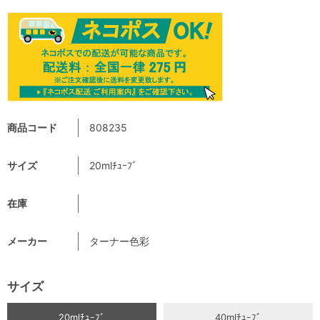
商品コード
808235
サイズ
20mlﾁｭｰﾌﾞ
在庫
メーカー
ターナー色彩
サイズ
20mlﾁｭｰﾌﾞ
40mlﾁｭｰﾌﾞ