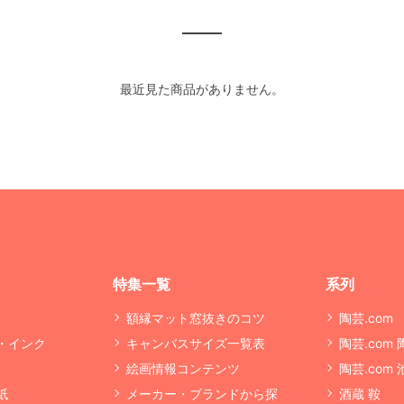
最近見た商品がありません。
特集一覧
系列
額縁マット窓抜きのコツ
陶芸.com
・インク
キャンバスサイズ一覧表
陶芸.com
絵画情報コンテンツ
陶芸.com
紙
メーカー・ブランドから探
酒蔵 鞍