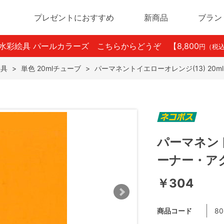
プレゼントにおすすめ
新商品
ブラン
ン水彩絵具 パールカラーズ こちらからどうぞ
【8,800
円（税
絵具
>
単色 20mlチューブ
>
パーマネントイエローオレンジ(13) 20
パーマネント
ーナー・ア
￥304
商品コード
80