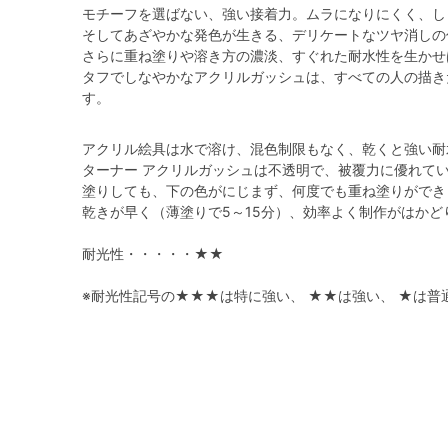
モチーフを選ばない、強い接着力。ムラになりにくく、し
そしてあざやかな発色が生きる、デリケートなツヤ消しの
さらに重ね塗りや溶き方の濃淡、すぐれた耐水性を生かせ
タフでしなやかなアクリルガッシュは、すべての人の描き
す。
アクリル絵具は水で溶け、混色制限もなく、乾くと強い耐
ターナー アクリルガッシュは不透明で、被覆力に優れて
塗りしても、下の色がにじまず、何度でも重ね塗りができ
乾きが早く（薄塗りで5～15分）、効率よく制作がはかど
耐光性・・・・・★★
※耐光性記号の★★★は特に強い、 ★★は強い、 ★は普