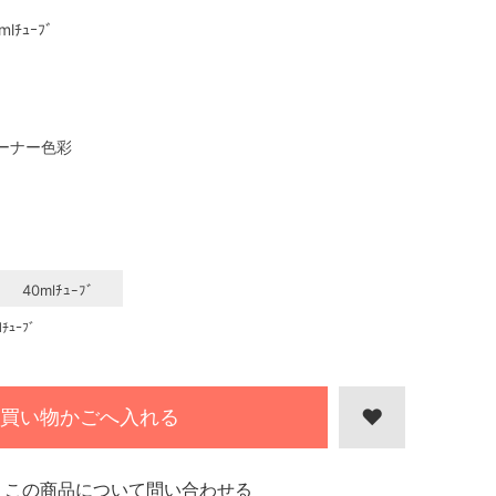
mlﾁｭｰﾌﾞ
ーナー色彩
40mlﾁｭｰﾌﾞ
ｭｰﾌﾞ
買い物かごへ入れる
この商品について問い合わせる