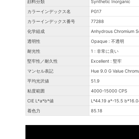
顔料分類
Synthetic Inorganic
カラーインデックス名
PG17
カラーインデックス番号
77288
化学組成
Anhydrous Chromium S
透明性
Opaque : 不透明
耐光性
1 : 非常に良い
堅牢性／耐久性
Excellent : 堅牢
マンセル表記
Hue 9.0 G Value Chrom
平均光沢値
51.9
粘度範囲
4000-15000 CPS
CIE L*a*b*値
L*44.19 a*-15.5 b*16.0
着色力
85.18