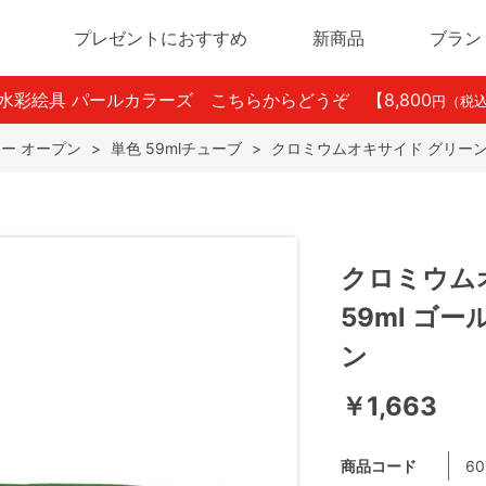
プレゼントにおすすめ
新商品
ブラン
ン水彩絵具 パールカラーズ こちらからどうぞ
【8,800
円（税
ー オープン
>
単色 59mlチューブ
>
クロミウムオキサイド グリーン (
クロミウムオ
59ml ゴ
ン
￥1,663
商品コード
60