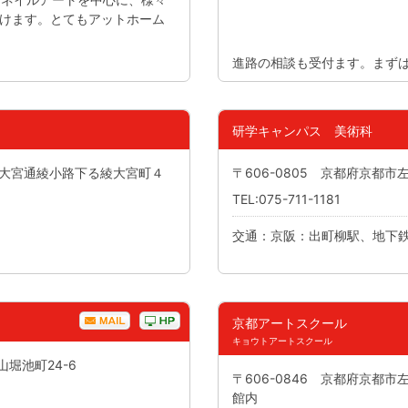
週3回 1
けます。とてもアットホーム
週4回以上 
進路の相談も受付ます。まず
研学キャンパス 美術科
京区大宮通綾小路下る綾大宮町４
〒606-0805 京都府京都
TEL:075-711-1181
交通：京阪：出町柳駅、地下
京都アートスクール
キョウトアートスクール
山堀池町24-6
〒606-0846 京都府京都市
館内