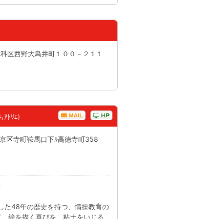
市山科区西野大鳥井町１００－２１１
ﾄﾘｴ)
上京区寺町鞍馬口下ﾙ高徳寺町358
分
設立した48年の歴史を持つ、情操教育の
て、絵を描く喜びを、粘土をいじる