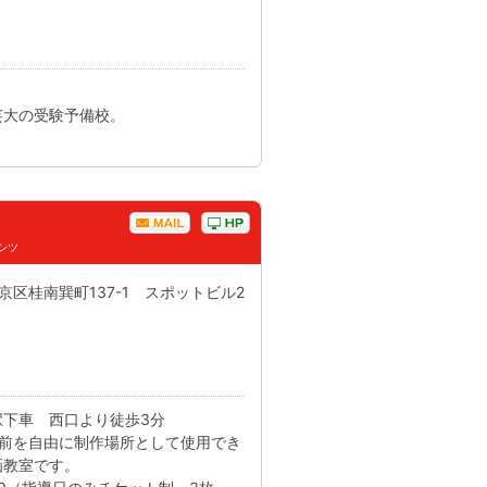
芸大の受験予備校。
シツ
西京区桂南巽町137-1 スポットビル2
駅下車 西口より徒歩3分
午前を自由に制作場所として使用でき
画教室です。