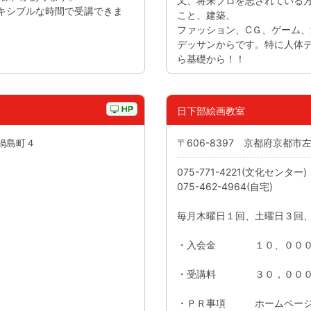
又、将来プロを志されている
レキシブルな時間で受講できま
こと、建築、
ファッション、CＧ、ゲーム
デッサンからです。特に人体
ら基礎から！！
日下部絵画教室
区鍋島町４
〒606-8397 京都府京都
075-771-4221(文化センター)
075-462-4964(自宅)
毎月木曜日１回、土曜日３回
・入会金 １０、０００
・受講料 ３０，０００円
・ＰＲ事項 ホームページ