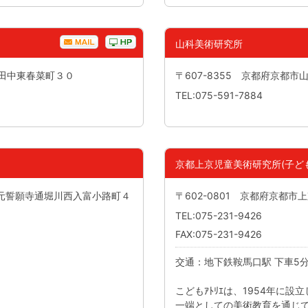
山科美術研究所
区田中東春菜町３０
〒607-8355 京都府京都
TEL:075-591-7884
京都上京児童美術研究所(子どもｱ
京区元誓願寺通堀川西入富小路町４
〒602-0801 京都府京都市
TEL:075-231-9426
FAX:075-231-9426
交通：地下鉄鞍馬口駅 下車5
こどもｱﾄﾘｴは、1954年に
一端としての美術教育を通じ