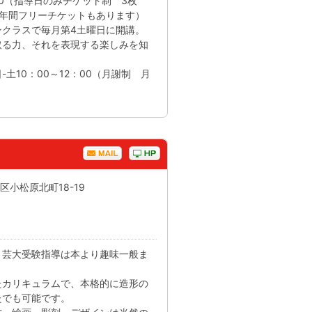
：30（指導日のみチケット制 3枚
ヶ月・年間フリーチケットもあります）
ンクラスで毎月第4土曜日に開講。
取る力、それを表現する楽しみを知
土10：00～12：00（月謝制 月
区小松原北町18-19
、芸大受験指導は本より趣味一般ま
たカリキュラムで、本格的に造形の
たでも可能です。