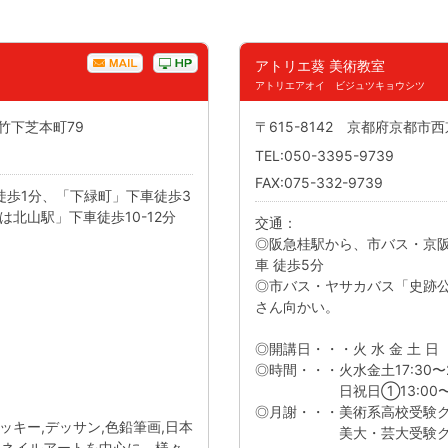
アトリエ葵 美術教室
アトリエアオイ ビジュツキョウシツ
柴竹下芝本町79
〒615-8142 京都府京都市
TEL:050-3395-9739
FAX:075-332-9739
徒歩1分、「下緑町」下車徒歩3
北山駅」下車徒歩10-12分
交通：
◎阪急桂駅から、市バス・京
車 徒歩5分
◎市バス・ヤサカバス「史跡
さん向かい。
◎開講日・・・火 水 金 土 日
◎時間・・・火水金土17:30〜2
日祝日①13:00〜17:30
◎月謝・・・美術系高校受験クラ
キー,デッサン,色鉛筆画,日本
美大・芸大受験クラス→週
画,ネイルアートを中心に、様々