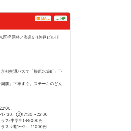
西京区樫原畔ノ海道9-1美禄ビル1F
阪京都交通バスで「樫原水築町」下
公園前」下車すぐ。ステーキのどん
2:00、
、②17:30〜22:00
ス(中学生)→9000円
1〜2回 11000円