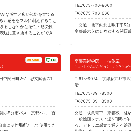
TEL:075-706-8660
FAX:075-706-8661
・豊かな感性と広い視野を育てる
る五感ををフルに刺激すること
・交通：地下鉄北山駅下車5分
きるしなやかな感性・感受性
京都芸大をはじめとする関西
表現に置き換えることができ
京都美術学院 桂教室
ウシ
キョウトビジュツガクイン カツラキョウ
区田中関田町2-7 思文閣会館1
〒615-8074 京都府京都市
階
TEL:075-391-8500
FAX:075-391-8500
徒歩5分市バス・京都バス 百
交通：阪急電車 京都線 桂
一般絵画クラス：週5日間の
自由に制作場所として使用でき
る、アトリエ感覚で通える絵