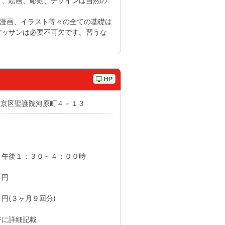
方、絵画、彫刻、デザインは当然の
、漫画、イラスト等々の全ての基礎は
デッサンは必要不可欠です。習うな
市左京区聖護院河原町４－１３
、午後１：３０～４：００時
円
(３ヶ月９回分)
に詳細記載