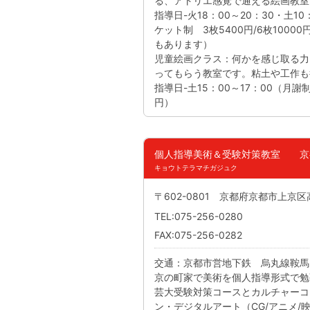
る、アトリエ感覚で通える絵画教室
指導日-火18：00～20：30・土1
ケット制 3枚5400円/6枚1000
もあります）
児童絵画クラス：何かを感じ取る力
ってもらう教室です。粘土や工作も
指導日-土15：00～17：00（月謝
円）
個人指導美術＆受験対策教室 京
キョウトテラマチガジュク
〒602-0801 京都府京都市上京区
TEL:075-256-0280
FAX:075-256-0282
交通：京都市営地下鉄 烏丸線鞍馬
京の町家で美術を個人指導形式で勉
芸大受験対策コースとカルチャーコ
ン・デジタルアート（CG/アニメ/