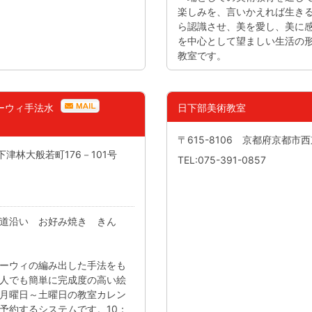
楽しみを、言いかえれば生き
ら認識させ、美を愛し、美に
を中心として望ましい生活の
教室です。
シーウィ手法水
日下部美術教室
〒615-8106 京都府京都
下津林大般若町176－101号
TEL:075-391-0857
道沿い お好み焼き きん
ーウィの編み出した手法をも
人でも簡単に完成度の高い絵
月曜日～土曜日の教室カレン
予約するシステムです。10：