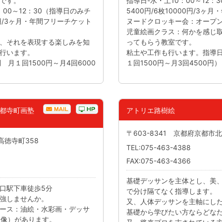
です。
指導日-水・土10：00～12
0：00～12：30（指導日のみチ
5400円/6枚10000円/3
0円/3ヶ月・年間フリーチケット
ヌードクロッキー会：オープ
児童絵画クラス：何かを感じ
、それを表現する楽しみを知
ってもらう教室です。
行います。
粘土や工作も行います。指導日-
制 月１回1500円～月4回6000
１回1500円～月3回4500円）
都寺町画塾
アトリエ路樹絵
〒603-8341 京都府京都市北
高徳寺町358
TEL:075-463-4388
FAX:075-463-4366
基礎デッサンを主体とし、美
口駅下車徒歩5分
で分け隔てなく指導します。
強しませんか。
又、人体デッサンを主軸にし
ース：油絵・水彩画・デッサ
基礎から学びたい方ならどな
映像）があります。