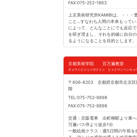
FAX:075-252-1863
上京美術研究所KAMIBIは、・・
こと…すなわち人間の本来もってい
によって、どんなことにでも反応で
を研ぎ澄まし、それを的確に自分の
るようになることを目的とします。
京都美術学院 百万遍教室
キョウトビジュツガクイン ヒャクマンベンキョ
〒606-8203 京都府京都市左京
階
TEL:075-752-9898
FAX:075-752-9898
交通：京阪電車 出町柳駅より東へ
万遍バス停より徒歩1分
一般絵画クラス：週5日間の午前を