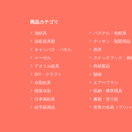
商品カテゴリ
油絵具
パステル・色鉛筆
油彩道具類
デッサン・製図用品
キャンバス・パネル
画筆
イーゼル
スケッチブック・画
アクリル絵具
和紙製品
DIY・クラフト
額縁
水彩絵具
エアーブラシ
固形水彩
収納・携帯用具
日本画絵具
書籍・塗り絵
絵手紙用品
世界の名画（プリハ