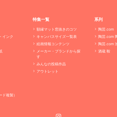
特集一覧
系列
額縁マット窓抜きのコツ
陶芸.com
・インク
キャンバスサイズ一覧表
陶芸.com
絵画情報コンテンツ
陶芸.com
紙
メーカー・ブランドから探
酒蔵 鞍
す
みんなの投稿作品
アウトレット
ード複製）
Instagram