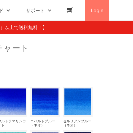
ド
サポート
Login
以上で送料無料！】
込）
チャート
ウルトラマリンラ
コバルトブルー
セルリアンブルー
イト
（ネオ）
（ネオ）