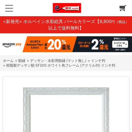
<新発売> ホルベイン水彩絵具 パールカラーズ
【8,800
円（税込）
以上で送料無料】
ホーム
>
額縁
>
デッサン・水彩用額縁 (マット無し)
>
インチ判
>
樹脂製デッサン額 SF200 ホワイト色フレーム (アクリル付) インチ判