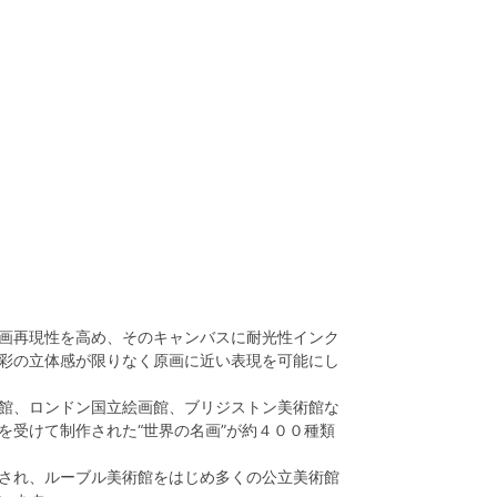
画再現性を高め、そのキャンバスに耐光性インク
彩の立体感が限りなく原画に近い表現を可能にし
館、ロンドン国立絵画館、ブリジストン美術館な
を受けて制作された“世界の名画”が約４００種類
され、ルーブル美術館をはじめ多くの公立美術館