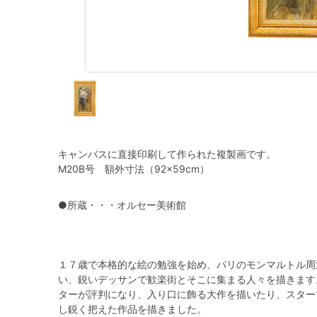
キャンバスに直接印刷して作られた複製画です。
M20B号 額外寸法（92×59cm）
●所蔵・・・オルセー美術館
１７歳で本格的な絵の勉強を始め、パリのモンマルトル周
い、鋭いデッサンで歓楽街とそこに集まる人々を描きます
ターが評判になり、入り口に飾る大作を描いたり、スター
し鋭く把えた作品を描きました。