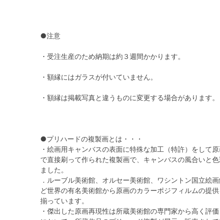
●注意
・受注生産のため納期は約３週間かかります。
・額縁にはガラスが付いていません。
・額縁は掲載写真と違うものに変更する場合があります。
●プリハードの複製画とは・・・
・絵画用キャンバスの表面に特殊な加工（特許）をして原
で直接刷って作られた複製画で、キャンバスの風合いと色
ました。
．ルーブル美術館、オルセー美術館、ワシントン国立絵画
ど世界の有名美術館から原画のカラーポジフィルムの提供
揃っています。
・傑出した原画再現性は所蔵美術館の専門家から高く評価