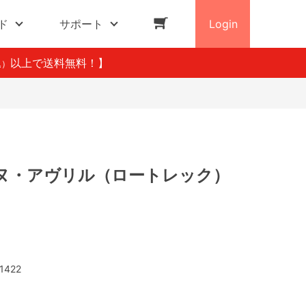
ド
サポート
Login
以上で送料無料！】
込）
ヌ・アヴリル（ロートレック）
1422