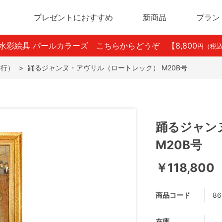
プレゼントにおすすめ
新商品
ブラン
ン水彩絵具 パールカラーズ こちらからどうぞ
【8,800
円（税
ら行）
>
踊るジャンヌ・アヴリル（ロートレック） M20B号
踊るジャン
M20B号
￥118,800
商品コード
86
在庫