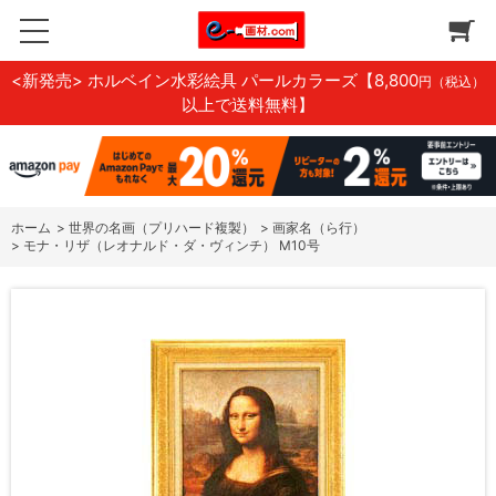
<新発売> ホルベイン水彩絵具 パールカラーズ
【8,800
円（税込）
以上で送料無料】
ホーム
>
世界の名画（プリハード複製）
>
画家名（ら行）
>
モナ・リザ（レオナルド・ダ・ヴィンチ） M10号