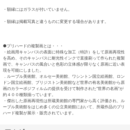
・額縁にはガラスが付いていません。
・額縁は掲載写真と違うものに変更する場合があります。
●プリハードの複製画とは・・・
・絵画用キャンバスの表面に特殊な加工（特許）をして原画再現性
を高め、そのキャンバスに耐光性インクで直接刷って作られた複製
画で、キャンバスの風合いと色彩の立体感が限りなく原画に近い表
現を可能にしました。
．ルーブル美術館、オルセー美術館、ワシントン国立絵画館、ロン
ドン国立絵画館、ブリジストン美術館など世界の有名美術館から原
画のカラーポジフィルムの提供を受けて制作された“世界の名画”が
約４００種類揃っています。
・傑出した原画再現性は所蔵美術館の専門家から高く評価され、ル
ーブル美術館をはじめ多くの公立美術館において、所蔵作品のプリ
ハード複製が展示・販売されています。