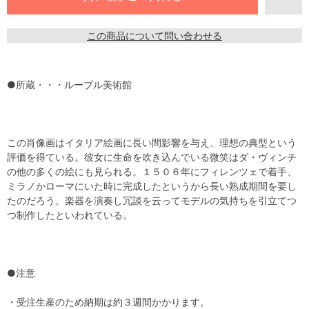
この商品について問い合わせる
●所蔵・・・ルーブル美術館
この肖像画はイタリア絵画に長い間影響を与え、理想の典型という
評価を得ている。彼女に生命を吹き込んでいる微笑はダ・ヴィンチ
の他の多くの絵にも見られる。１５０６年にフィレンツェで着手、
ミラノかローマにいた時に完成したというから長い熟成期間を要し
たのだろう。楽器を演奏し冗談を云ってモデルの気持ちを引立てつ
つ制作したといわれている。
●注意
・受注生産のため納期は約３週間かかります。