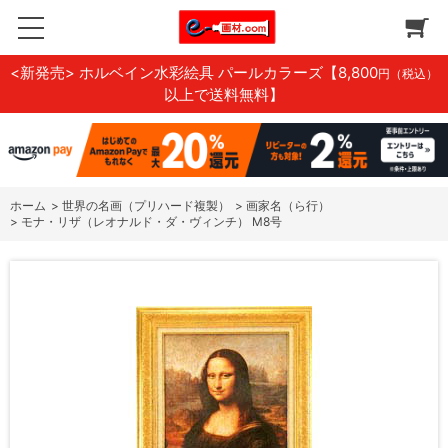
<新発売> ホルベイン水彩絵具 パールカラーズ
【8,800
円（税込）
以上で送料無料】
ホーム
>
世界の名画（プリハード複製）
>
画家名（ら行）
>
モナ・リザ（レオナルド・ダ・ヴィンチ） M8号