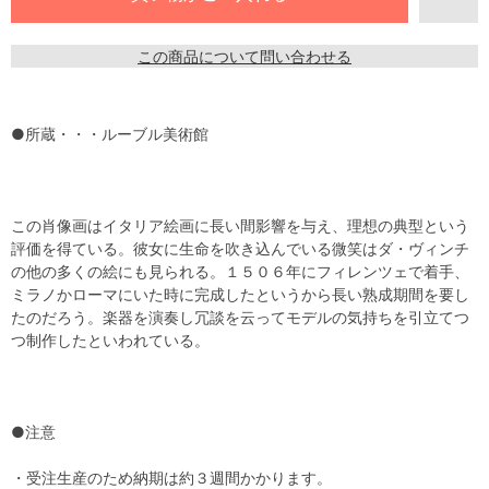
この商品について問い合わせる
●所蔵・・・ルーブル美術館
この肖像画はイタリア絵画に長い間影響を与え、理想の典型という
評価を得ている。彼女に生命を吹き込んでいる微笑はダ・ヴィンチ
の他の多くの絵にも見られる。１５０６年にフィレンツェで着手、
ミラノかローマにいた時に完成したというから長い熟成期間を要し
たのだろう。楽器を演奏し冗談を云ってモデルの気持ちを引立てつ
つ制作したといわれている。
●注意
・受注生産のため納期は約３週間かかります。