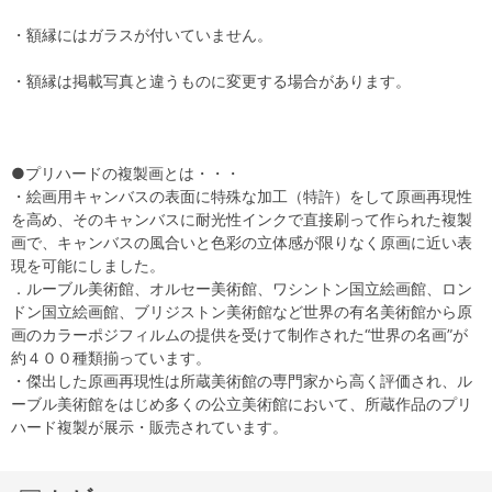
・額縁にはガラスが付いていません。
・額縁は掲載写真と違うものに変更する場合があります。
●プリハードの複製画とは・・・
・絵画用キャンバスの表面に特殊な加工（特許）をして原画再現性
を高め、そのキャンバスに耐光性インクで直接刷って作られた複製
画で、キャンバスの風合いと色彩の立体感が限りなく原画に近い表
現を可能にしました。
．ルーブル美術館、オルセー美術館、ワシントン国立絵画館、ロン
ドン国立絵画館、ブリジストン美術館など世界の有名美術館から原
画のカラーポジフィルムの提供を受けて制作された“世界の名画”が
約４００種類揃っています。
・傑出した原画再現性は所蔵美術館の専門家から高く評価され、ル
ーブル美術館をはじめ多くの公立美術館において、所蔵作品のプリ
ハード複製が展示・販売されています。