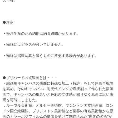
の一種。
●注意
・受注生産のため納期は約３週間かかります。
・額縁にはガラスが付いていません。
・額縁は掲載写真と違うものに変更する場合があります。
●プリハードの複製画とは・・・
・絵画用キャンバスの表面に特殊な加工（特許）をして原画再現性
を高め、そのキャンバスに耐光性インクで直接刷って作られた複製
画で、キャンバスの風合いと色彩の立体感が限りなく原画に近い表
現を可能にしました。
．ルーブル美術館、オルセー美術館、ワシントン国立絵画館、ロン
ドン国立絵画館、ブリジストン美術館など世界の有名美術館から原
画のカラーポジフィルムの提供を受けて制作された“世界の名画”が