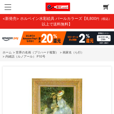
<新発売> ホルベイン水彩絵具 パールカラーズ
【8,800
円（税込）
以上で送料無料】
ホーム
>
世界の名画（プリハード複製）
>
画家名（ら行）
>
内緒話（ルノアール） P10号