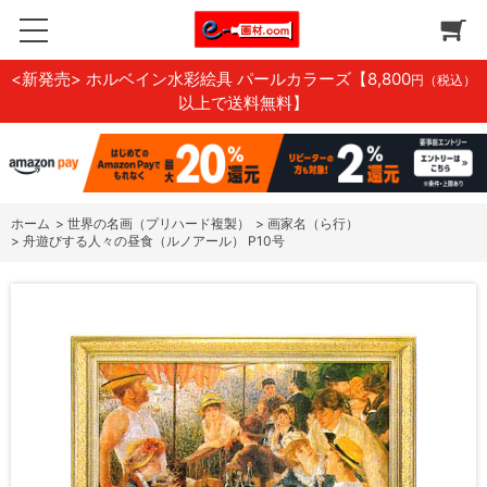
<新発売> ホルベイン水彩絵具 パールカラーズ
【8,800
円（税込）
以上で送料無料】
ホーム
>
世界の名画（プリハード複製）
>
画家名（ら行）
>
舟遊びする人々の昼食（ルノアール） P10号