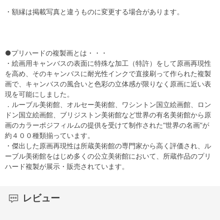
・額縁は掲載写真と違うものに変更する場合があります。
●プリハードの複製画とは・・・
・絵画用キャンバスの表面に特殊な加工（特許）をして原画再現性
を高め、そのキャンバスに耐光性インクで直接刷って作られた複製
画で、キャンバスの風合いと色彩の立体感が限りなく原画に近い表
現を可能にしました。
．ルーブル美術館、オルセー美術館、ワシントン国立絵画館、ロン
ドン国立絵画館、ブリジストン美術館など世界の有名美術館から原
画のカラーポジフィルムの提供を受けて制作された“世界の名画”が
約４００種類揃っています。
・傑出した原画再現性は所蔵美術館の専門家から高く評価され、ル
ーブル美術館をはじめ多くの公立美術館において、所蔵作品のプリ
ハード複製が展示・販売されています。
レビュー