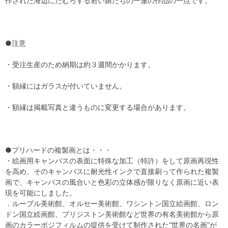
作された海辺にたむろする若い娘たちの一連の作品の一点です。
●注意
・受注生産のため納期は約３週間かかります。
・額縁にはガラスが付いていません。
・額縁は掲載写真と違うものに変更する場合があります。
●プリハードの複製画とは・・・
・絵画用キャンバスの表面に特殊な加工（特許）をして原画再現性
を高め、そのキャンバスに耐光性インクで直接刷って作られた複製
画で、キャンバスの風合いと色彩の立体感が限りなく原画に近い表
現を可能にしました。
．ルーブル美術館、オルセー美術館、ワシントン国立絵画館、ロン
ドン国立絵画館、ブリジストン美術館など世界の有名美術館から原
画のカラーポジフィルムの提供を受けて制作された“世界の名画”が