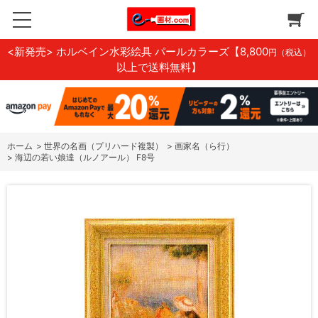
<新発売> ホルベイン水彩絵具 パールカラーズ
【8,800
円（税込）
以上で送料無料】
ホーム
>
世界の名画（プリハード複製）
>
画家名（ら行）
>
海辺の若い娘達（ルノアール） F8号