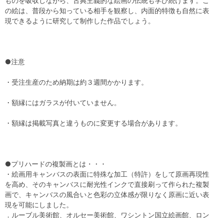
ものを吸収しながら、古典主義的な絵画の伝統も学び続けます。こ
の絵は、普段から知っている相手を観察し、内面的特徴も自然に表
現できるように研究して制作した作品でしょう。
●注意
・受注生産のため納期は約３週間かかります。
・額縁にはガラスが付いていません。
・額縁は掲載写真と違うものに変更する場合があります。
●プリハードの複製画とは・・・
・絵画用キャンバスの表面に特殊な加工（特許）をして原画再現性
を高め、そのキャンバスに耐光性インクで直接刷って作られた複製
画で、キャンバスの風合いと色彩の立体感が限りなく原画に近い表
現を可能にしました。
．ルーブル美術館、オルセー美術館、ワシントン国立絵画館、ロン