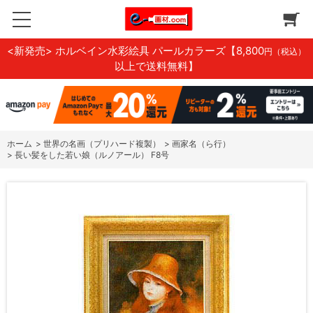
<新発売> ホルベイン水彩絵具 パールカラーズ
【8,800
円（税込）
以上で送料無料】
ホーム
>
世界の名画（プリハード複製）
>
画家名（ら行）
>
長い髪をした若い娘（ルノアール） F8号