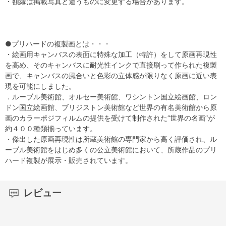
・額縁は掲載写真と違うものに変更する場合があります。
●プリハードの複製画とは・・・
・絵画用キャンバスの表面に特殊な加工（特許）をして原画再現性
を高め、そのキャンバスに耐光性インクで直接刷って作られた複製
画で、キャンバスの風合いと色彩の立体感が限りなく原画に近い表
現を可能にしました。
．ルーブル美術館、オルセー美術館、ワシントン国立絵画館、ロン
ドン国立絵画館、ブリジストン美術館など世界の有名美術館から原
画のカラーポジフィルムの提供を受けて制作された“世界の名画”が
約４００種類揃っています。
・傑出した原画再現性は所蔵美術館の専門家から高く評価され、ル
ーブル美術館をはじめ多くの公立美術館において、所蔵作品のプリ
ハード複製が展示・販売されています。
レビュー