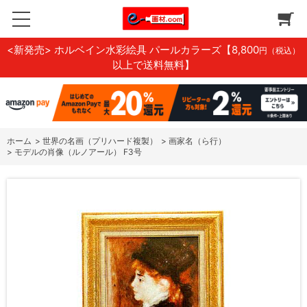
<新発売> ホルベイン水彩絵具 パールカラーズ
【8,800
円（税込）
以上で送料無料】
ホーム
>
世界の名画（プリハード複製）
>
画家名（ら行）
>
モデルの肖像（ルノアール） F3号