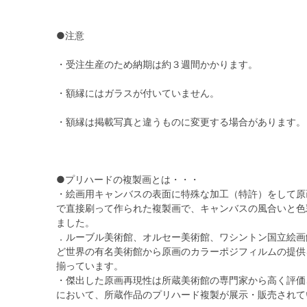
●注意
・受注生産のため納期は約３週間かかります。
・額縁にはガラスが付いていません。
・額縁は掲載写真と違うものに変更する場合があります。
●プリハードの複製画とは・・・
・絵画用キャンバスの表面に特殊な加工（特許）をして原
で直接刷って作られた複製画で、キャンバスの風合いと色
ました。
．ルーブル美術館、オルセー美術館、ワシントン国立絵画
ど世界の有名美術館から原画のカラーポジフィルムの提供
揃っています。
・傑出した原画再現性は所蔵美術館の専門家から高く評価
において、所蔵作品のプリハード複製が展示・販売されて