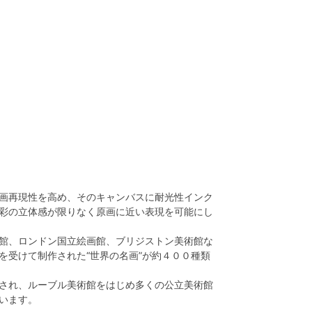
画再現性を高め、そのキャンバスに耐光性インク
彩の立体感が限りなく原画に近い表現を可能にし
館、ロンドン国立絵画館、ブリジストン美術館な
を受けて制作された“世界の名画”が約４００種類
され、ルーブル美術館をはじめ多くの公立美術館
います。