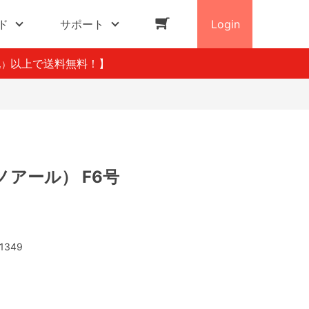
ド
サポート
Login
以上で送料無料！】
込）
アール） F6号
1349