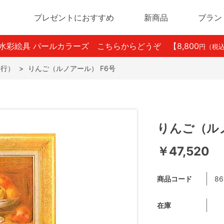
プレゼントにおすすめ
新商品
ブラン
ン水彩絵具 パールカラーズ こちらからどうぞ
【8,800
円（税
ら行）
>
りんご（ルノアール） F6号
りんご（ルノ
￥47,520
商品コード
86
在庫