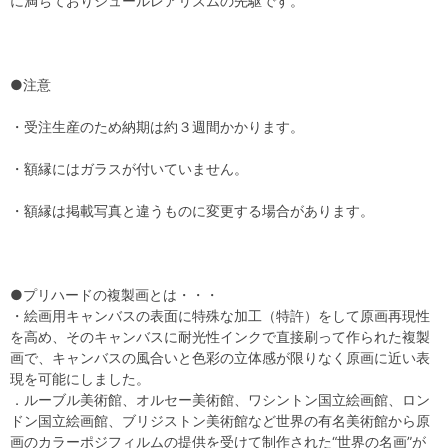
に満ちておりシュールレアリズムの先駆です。
●注意
・受注生産のため納期は約３週間かかります。
・額縁にはガラスが付いていません。
・額縁は掲載写真と違うものに変更する場合があります。
●プリハードの複製画とは・・・
・絵画用キャンバスの表面に特殊な加工（特許）をして原画再現性
を高め、そのキャンバスに耐光性インクで直接刷って作られた複製
画で、キャンバスの風合いと色彩の立体感が限りなく原画に近い表
現を可能にしました。
．ルーブル美術館、オルセー美術館、ワシントン国立絵画館、ロン
ドン国立絵画館、ブリジストン美術館など世界の有名美術館から原
画のカラーポジフィルムの提供を受けて制作された“世界の名画”が