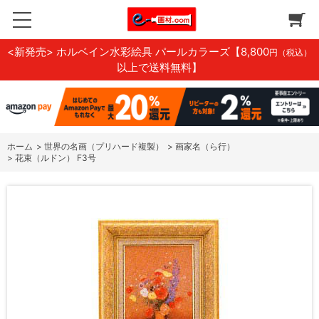
<新発売> ホルベイン水彩絵具 パールカラーズ
【8,800
円（税込）
以上で送料無料】
ホーム
>
世界の名画（プリハード複製）
>
画家名（ら行）
>
花束（ルドン） F3号