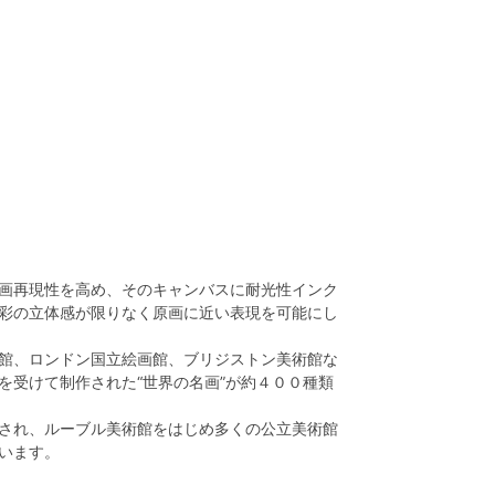
画再現性を高め、そのキャンバスに耐光性インク
彩の立体感が限りなく原画に近い表現を可能にし
館、ロンドン国立絵画館、ブリジストン美術館な
を受けて制作された“世界の名画”が約４００種類
され、ルーブル美術館をはじめ多くの公立美術館
います。