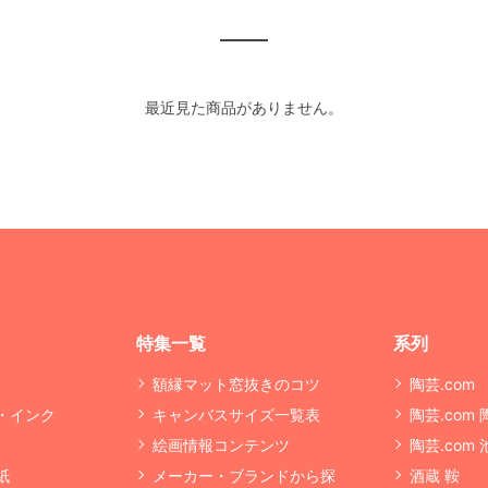
最近見た商品がありません。
特集一覧
系列
額縁マット窓抜きのコツ
陶芸.com
・インク
キャンバスサイズ一覧表
陶芸.com
絵画情報コンテンツ
陶芸.com
紙
メーカー・ブランドから探
酒蔵 鞍