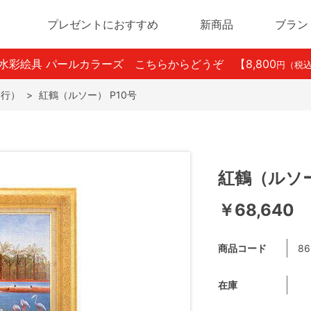
プレゼントにおすすめ
新商品
ブラン
ン水彩絵具 パールカラーズ こちらからどうぞ
【8,800
円（税
ら行）
>
紅鶴（ルソー） P10号
紅鶴（ルソー
￥68,640
商品コード
86
在庫