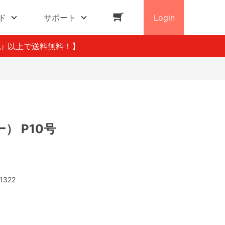
ド
サポート
Login
以上で送料無料！】
込）
） P10号
1322