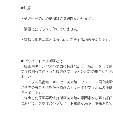
●注意
・受注生産のため納期は約３週間かかります。
・額縁にはガラスが付いていません。
・額縁は掲載写真と違うものに変更する場合があります。
●プリハードの複製画とは・・・
・絵画用キャンバスの表面に特殊な加工（特許）をして原
で直接刷って作られた複製画で、キャンバスの風合いと色
ました。
．ルーブル美術館、オルセー美術館、ワシントン国立絵画
ど世界の有名美術館から原画のカラーポジフィルムの提供
揃っています。
・傑出した原画再現性は所蔵美術館の専門家から高く評価
において、所蔵作品のプリハード複製が展示・販売されて