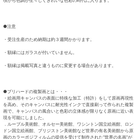
頃から色調が生々しくきれいな色彩の時代に入ります。
●注意
・受注生産のため納期は約３週間かかります。
・額縁にはガラスが付いていません。
・額縁は掲載写真と違うものに変更する場合があります。
●プリハードの複製画とは・・・
・絵画用キャンバスの表面に特殊な加工（特許）をして原画再現性
を高め、そのキャンバスに耐光性インクで直接刷って作られた複製
画で、キャンバスの風合いと色彩の立体感が限りなく原画に近い表
現を可能にしました。
．ルーブル美術館、オルセー美術館、ワシントン国立絵画館、ロン
ドン国立絵画館、ブリジストン美術館など世界の有名美術館から原
画のカラーポジフィルムの提供を受けて制作された“世界の名画”が