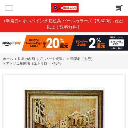
<新発売> ホルベイン水彩絵具 パールカラーズ
【8,800
円（税込）
以上で送料無料】
ホーム
>
世界の名画（プリハード複製）
>
画家名（や行）
>
アトリエ座劇場（ユトリロ） P10号