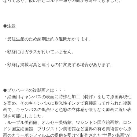
なっており、彼の住むコルトー通りの庭から写生できました。
●注意
・受注生産のため納期は約３週間かかります。
・額縁にはガラスが付いていません。
・額縁は掲載写真と違うものに変更する場合があります。
●プリハードの複製画とは・・・
・絵画用キャンバスの表面に特殊な加工（特許）をして原画再現性
を高め、そのキャンバスに耐光性インクで直接刷って作られた複製
画で、キャンバスの風合いと色彩の立体感が限りなく原画に近い表
現を可能にしました。
．ルーブル美術館、オルセー美術館、ワシントン国立絵画館、ロン
ドン国立絵画館、ブリジストン美術館など世界の有名美術館から原
画のカラーポジフィルムの提供を受けて制作された“世界の名画”が