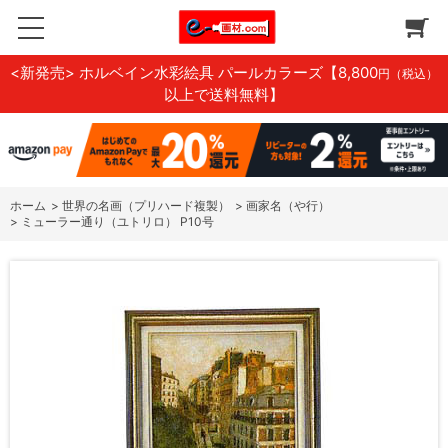
<新発売> ホルベイン水彩絵具 パールカラーズ
【8,800
円（税込）
以上で送料無料】
ホーム
>
世界の名画（プリハード複製）
>
画家名（や行）
>
ミューラー通り（ユトリロ） P10号