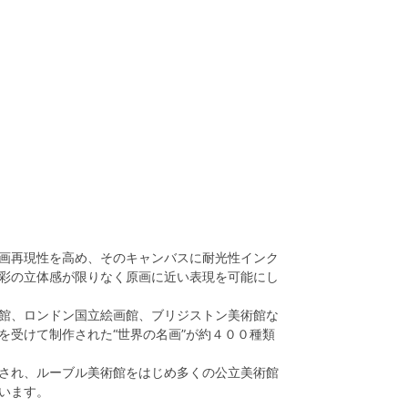
画再現性を高め、そのキャンバスに耐光性インク
彩の立体感が限りなく原画に近い表現を可能にし
館、ロンドン国立絵画館、ブリジストン美術館な
を受けて制作された“世界の名画”が約４００種類
され、ルーブル美術館をはじめ多くの公立美術館
います。