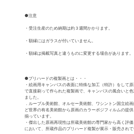
●注意
・受注生産のため納期は約３週間かかります。
・額縁にはガラスが付いていません。
・額縁は掲載写真と違うものに変更する場合があります。
●プリハードの複製画とは・・・
・絵画用キャンバスの表面に特殊な加工（特許）をして原
で直接刷って作られた複製画で、キャンバスの風合いと色
ました。
．ルーブル美術館、オルセー美術館、ワシントン国立絵画
ど世界の有名美術館から原画のカラーポジフィルムの提供
揃っています。
・傑出した原画再現性は所蔵美術館の専門家から高く評価
において、所蔵作品のプリハード複製が展示・販売されて