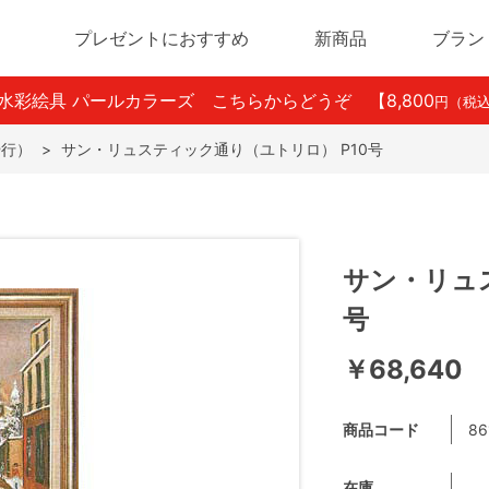
プレゼントにおすすめ
新商品
ブラン
ン水彩絵具 パールカラーズ こちらからどうぞ
【8,800
円（税
や行）
>
サン・リュスティック通り（ユトリロ） P10号
サン・リュ
号
￥68,640
商品コード
86
在庫