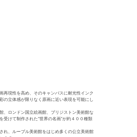
画再現性を高め、そのキャンバスに耐光性インク
彩の立体感が限りなく原画に近い表現を可能にし
館、ロンドン国立絵画館、ブリジストン美術館な
を受けて制作された“世界の名画”が約４００種類
され、ルーブル美術館をはじめ多くの公立美術館