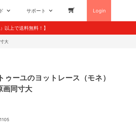
ド
サポート
Login
以上で送料無料！】
込）
同寸大
トゥーユのヨットレース（モネ）
原画同寸大
1105