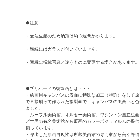
●注意
・受注生産のため納期は約３週間かかります。
・額縁にはガラスが付いていません。
・額縁は掲載写真と違うものに変更する場合があります。
●プリハードの複製画とは・・・
・絵画用キャンバスの表面に特殊な加工（特許）をして原
で直接刷って作られた複製画で、キャンバスの風合いと色
ました。
．ルーブル美術館、オルセー美術館、ワシントン国立絵画
ど世界の有名美術館から原画のカラーポジフィルムの提供
揃っています。
・傑出した原画再現性は所蔵美術館の専門家から高く評価