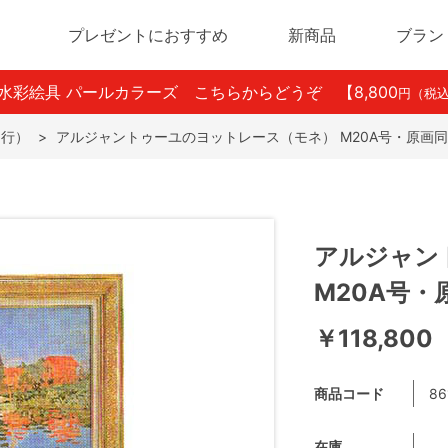
プレゼントにおすすめ
新商品
ブラン
ン水彩絵具 パールカラーズ こちらからどうぞ
【8,800
円（税
ま行）
>
アルジャントゥーユのヨットレース（モネ） M20A号・原画
アルジャン
M20A号・
￥118,800
商品コード
86
在庫