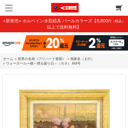
<新発売> ホルベイン水彩絵具 パールカラーズ
【8,800
円（税込）
以上で送料無料】
ホーム
>
世界の名画（プリハード複製）
>
画家名（ま行）
>
ウォータールー橋＜煙る曇り日＞（モネ） M8号