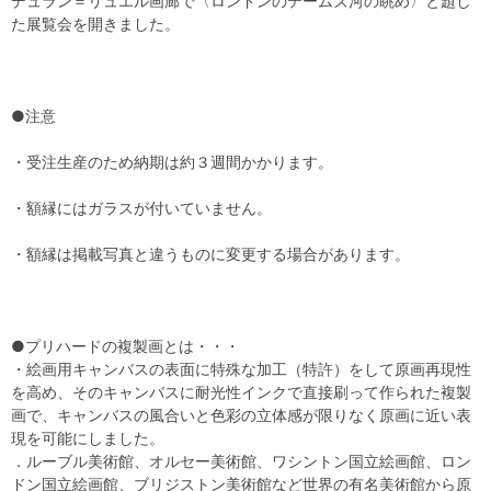
デュラン＝リュエル画廊で〈ロンドンのテームズ河の眺め〉と題し
た展覧会を開きました。
●注意
・受注生産のため納期は約３週間かかります。
・額縁にはガラスが付いていません。
・額縁は掲載写真と違うものに変更する場合があります。
●プリハードの複製画とは・・・
・絵画用キャンバスの表面に特殊な加工（特許）をして原画再現性
を高め、そのキャンバスに耐光性インクで直接刷って作られた複製
画で、キャンバスの風合いと色彩の立体感が限りなく原画に近い表
現を可能にしました。
．ルーブル美術館、オルセー美術館、ワシントン国立絵画館、ロン
ドン国立絵画館、ブリジストン美術館など世界の有名美術館から原