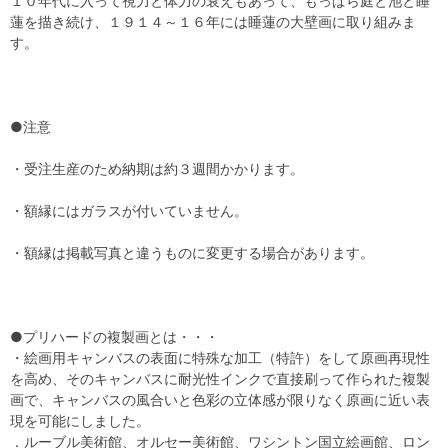
１０年代に入って視力と体力の衰えもあって、もっぱら庭と池と睡
蓮を描き続け、１９１４～１６年には睡蓮の大壁画に取り組みま
す。
●注意
・受注生産のため納期は約３週間かかります。
・額縁にはガラスが付いていません。
・額縁は掲載写真と違うものに変更する場合があります。
●プリハードの複製画とは・・・
・絵画用キャンバスの表面に特殊な加工（特許）をして原画再現性
を高め、そのキャンバスに耐光性インクで直接刷って作られた複製
画で、キャンバスの風合いと色彩の立体感が限りなく原画に近い表
現を可能にしました。
．ルーブル美術館、オルセー美術館、ワシントン国立絵画館、ロン