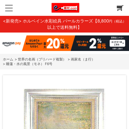
<新発売> ホルベイン水彩絵具 パールカラーズ
【8,800
円（税込）
以上で送料無料】
ホーム
>
世界の名画（プリハード複製）
>
画家名（ま行）
>
睡蓮・水の風景（モネ） F6号