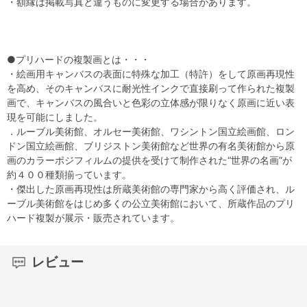
・額縁は掲載写真と違うものに変更する場合があります。
●プリハードの複製画とは・・・
・絵画用キャンバスの表面に特殊な加工（特許）をして原画再現性
を高め、そのキャンバスに耐光性インクで直接刷って作られた複製
画で、キャンバスの風合いと色彩の立体感が限りなく原画に近い表
現を可能にしました。
．ルーブル美術館、オルセー美術館、ワシントン国立絵画館、ロン
ドン国立絵画館、ブリジストン美術館など世界の有名美術館から原
画のカラーポジフィルムの提供を受けて制作された“世界の名画”が
約４００種類揃っています。
・傑出した原画再現性は所蔵美術館の専門家から高く評価され、ル
ーブル美術館をはじめ多くの公立美術館において、所蔵作品のプリ
ハード複製が展示・販売されています。
レビュー