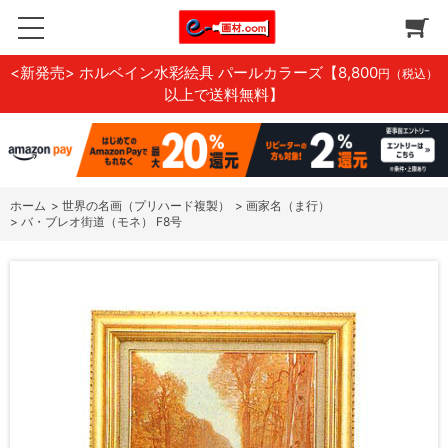
<新発売> ホルベイン水彩絵具 パールカラーズ
【8,800
円（税込）
以上で送料無料】
ホーム
>
世界の名画（プリハード複製）
>
画家名（ま行）
>
バ・ブレオ街道（モネ） F8号