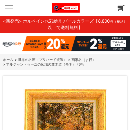
<新発売> ホルベイン水彩絵具 パールカラーズ
【8,800
円（税込）
以上で送料無料】
ホーム
>
世界の名画（プリハード複製）
>
画家名（ま行）
>
アルジャントゥーユの広場の並木道（モネ） F6号