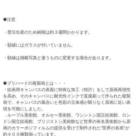
●注意
・受注生産のため納期は約３週間かかります。
・額縁にはガラスが付いていません。
・額縁は掲載写真と違うものに変更する場合があります。
●プリハードの複製画とは・・・
・絵画用キャンバスの表面に特殊な加工（特許）をして原画再現性
を高め、そのキャンバスに耐光性インクで直接刷って作られた複製
画で、キャンバスの風合いと色彩の立体感が限りなく原画に近い表
現を可能にしました。
．ルーブル美術館、オルセー美術館、ワシントン国立絵画館、ロン
ドン国立絵画館、ブリジストン美術館など世界の有名美術館から原
画のカラーポジフィルムの提供を受けて制作された“世界の名画”が
約４００種類揃っています。