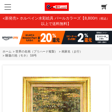
<新発売> ホルベイン水彩絵具 パールカラーズ
【8,800
円（税込）
以上で送料無料】
ホーム
>
世界の名画（プリハード複製）
>
画家名（ま行）
>
睡蓮の池（モネ） S8号