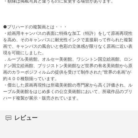
・額縁は掲載写真と違うものに変更する場合があります。
●プリハードの複製画とは・・・
・絵画用キャンバスの表面に特殊な加工（特許）をして原画再現性
を高め、そのキャンバスに耐光性インクで直接刷って作られた複製
画で、キャンバスの風合いと色彩の立体感が限りなく原画に近い表
現を可能にしました。
．ルーブル美術館、オルセー美術館、ワシントン国立絵画館、ロン
ドン国立絵画館、ブリジストン美術館など世界の有名美術館から原
画のカラーポジフィルムの提供を受けて制作された“世界の名画”が
約４００種類揃っています。
・傑出した原画再現性は所蔵美術館の専門家から高く評価され、ル
ーブル美術館をはじめ多くの公立美術館において、所蔵作品のプリ
ハード複製が展示・販売されています。
レビュー