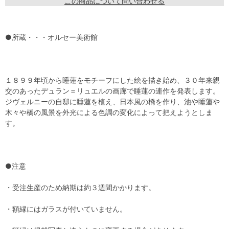
この商品について問い合わせる
●所蔵・・・オルセー美術館
１８９９年頃から睡蓮をモチーフにした絵を描き始め、３０年来親
交のあったデュラン＝リュエルの画廊で睡蓮の連作を発表します。
ジヴェルニーの自邸に睡蓮を植え、日本風の橋を作り、池や睡蓮や
木々や橋の風景を外光による色調の変化によって把えようとしま
す。
●注意
・受注生産のため納期は約３週間かかります。
・額縁にはガラスが付いていません。