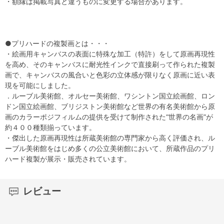
・額縁は掲載写真と違うものに変更する場合があります。
●プリハードの複製画とは・・・
・絵画用キャンバスの表面に特殊な加工（特許）をして原画再現性
を高め、そのキャンバスに耐光性インクで直接刷って作られた複製
画で、キャンバスの風合いと色彩の立体感が限りなく原画に近い表
現を可能にしました。
．ルーブル美術館、オルセー美術館、ワシントン国立絵画館、ロン
ドン国立絵画館、ブリジストン美術館など世界の有名美術館から原
画のカラーポジフィルムの提供を受けて制作された“世界の名画”が
約４００種類揃っています。
・傑出した原画再現性は所蔵美術館の専門家から高く評価され、ル
ーブル美術館をはじめ多くの公立美術館において、所蔵作品のプリ
ハード複製が展示・販売されています。
レビュー