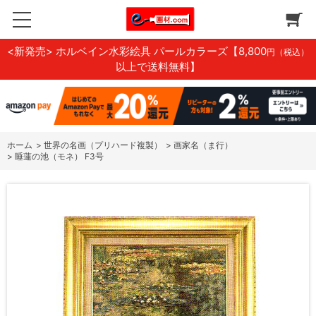
<新発売> ホルベイン水彩絵具 パールカラーズ
【8,800
円（税込）
以上で送料無料】
ホーム
>
世界の名画（プリハード複製）
>
画家名（ま行）
>
睡蓮の池（モネ） F3号