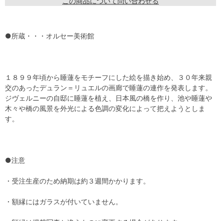
この商品について問い合わせる
●所蔵・・・オルセー美術館
１８９９年頃から睡蓮をモチーフにした絵を描き始め、３０年来親
交のあったデュラン＝リュエルの画廊で睡蓮の連作を発表します。
ジヴェルニーの自邸に睡蓮を植え、日本風の橋を作り、池や睡蓮や
木々や橋の風景を外光による色調の変化によって把えようとしま
す。
●注意
・受注生産のため納期は約３週間かかります。
・額縁にはガラスが付いていません。