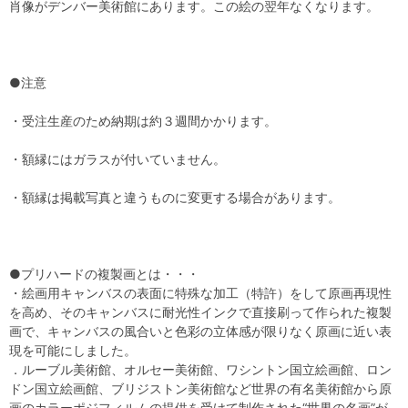
肖像がデンバー美術館にあります。この絵の翌年なくなります。
●注意
・受注生産のため納期は約３週間かかります。
・額縁にはガラスが付いていません。
・額縁は掲載写真と違うものに変更する場合があります。
●プリハードの複製画とは・・・
・絵画用キャンバスの表面に特殊な加工（特許）をして原画再現性
を高め、そのキャンバスに耐光性インクで直接刷って作られた複製
画で、キャンバスの風合いと色彩の立体感が限りなく原画に近い表
現を可能にしました。
．ルーブル美術館、オルセー美術館、ワシントン国立絵画館、ロン
ドン国立絵画館、ブリジストン美術館など世界の有名美術館から原
画のカラーポジフィルムの提供を受けて制作された“世界の名画”が