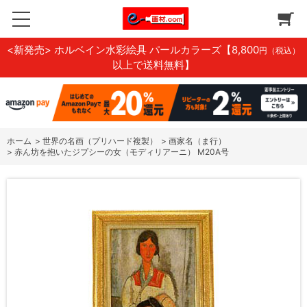
<新発売> ホルベイン水彩絵具 パールカラーズ
【8,800
円（税込）
以上で送料無料】
ホーム
>
世界の名画（プリハード複製）
>
画家名（ま行）
>
赤ん坊を抱いたジプシーの女（モディリアーニ） M20A号