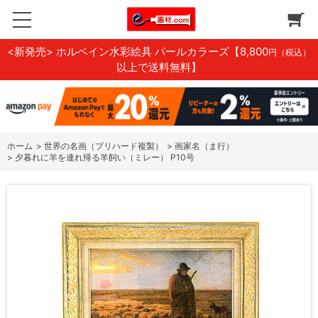
<新発売> ホルベイン水彩絵具 パールカラーズ
【8,800
円（税込）
以上で送料無料】
ホーム
>
世界の名画（プリハード複製）
>
画家名（ま行）
>
夕暮れに羊を連れ帰る羊飼い（ミレー） P10号