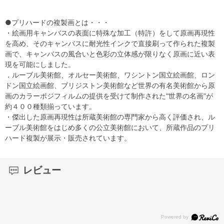
●プリハードの複製画とは・・・
・絵画用キャンバスの表面に特殊な加工（特許）をして原画再現性
を高め、そのキャンバスに耐光性インクで直接刷って作られた複製
画で、キャンバスの風合いと色彩の立体感が限りなく原画に近い表
現を可能にしました。
．ルーブル美術館、オルセー美術館、ワシントン国立絵画館、ロン
ドン国立絵画館、ブリジストン美術館など世界の有名美術館から原
画のカラーポジフィルムの提供を受けて制作された“世界の名画”が
約４００種類揃っています。
・傑出した原画再現性は所蔵美術館の専門家から高く評価され、ル
ーブル美術館をはじめ多くの公立美術館において、所蔵作品のプリ
ハード複製が展示・販売されています。
レビュー