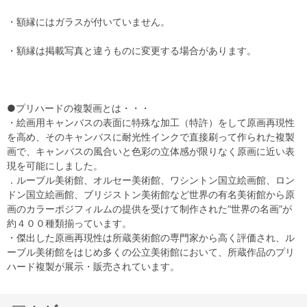
・額縁にはガラスが付いていません。
・額縁は掲載写真と違うものに変更する場合があります。
●プリハードの複製画とは・・・
・絵画用キャンバスの表面に特殊な加工（特許）をして原画再現性
を高め、そのキャンバスに耐光性インクで直接刷って作られた複製
画で、キャンバスの風合いと色彩の立体感が限りなく原画に近い表
現を可能にしました。
．ルーブル美術館、オルセー美術館、ワシントン国立絵画館、ロン
ドン国立絵画館、ブリジストン美術館など世界の有名美術館から原
画のカラーポジフィルムの提供を受けて制作された“世界の名画”が
約４００種類揃っています。
・傑出した原画再現性は所蔵美術館の専門家から高く評価され、ル
ーブル美術館をはじめ多くの公立美術館において、所蔵作品のプリ
ハード複製が展示・販売されています。