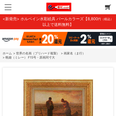
<新発売> ホルベイン水彩絵具 パールカラーズ
【8,800
円（税込）
以上で送料無料】
ホーム
>
世界の名画（プリハード複製）
>
画家名（ま行）
>
晩鐘（ミレー） F15号・原画同寸大