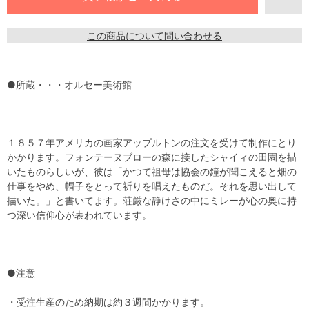
この商品について問い合わせる
●所蔵・・・オルセー美術館
１８５７年アメリカの画家アップルトンの注文を受けて制作にとり
かかります。フォンテーヌブローの森に接したシャイィの田園を描
いたものらしいが、彼は「かつて祖母は協会の鐘が聞こえると畑の
仕事をやめ、帽子をとって祈りを唱えたものだ。それを思い出して
描いた。」と書いてます。荘厳な静けさの中にミレーが心の奥に持
つ深い信仰心が表われています。
●注意
・受注生産のため納期は約３週間かかります。