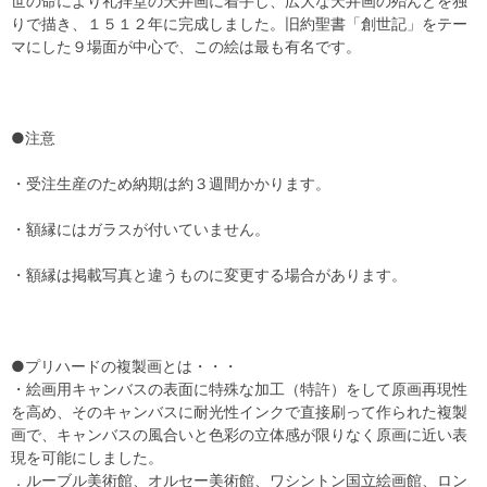
世の命により礼拝堂の天井画に着手し、広大な天井画の殆んどを独
りで描き、１５１２年に完成しました。旧約聖書「創世記」をテー
マにした９場面が中心で、この絵は最も有名です。
●注意
・受注生産のため納期は約３週間かかります。
・額縁にはガラスが付いていません。
・額縁は掲載写真と違うものに変更する場合があります。
●プリハードの複製画とは・・・
・絵画用キャンバスの表面に特殊な加工（特許）をして原画再現性
を高め、そのキャンバスに耐光性インクで直接刷って作られた複製
画で、キャンバスの風合いと色彩の立体感が限りなく原画に近い表
現を可能にしました。
．ルーブル美術館、オルセー美術館、ワシントン国立絵画館、ロン