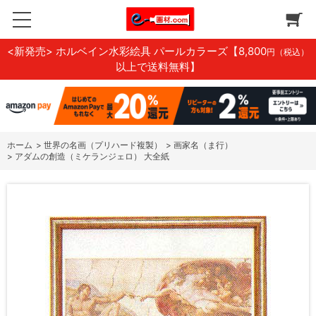
<新発売> ホルベイン水彩絵具 パールカラーズ
【8,800
円（税込）
以上で送料無料】
ホーム
>
世界の名画（プリハード複製）
>
画家名（ま行）
>
アダムの創造（ミケランジェロ） 大全紙