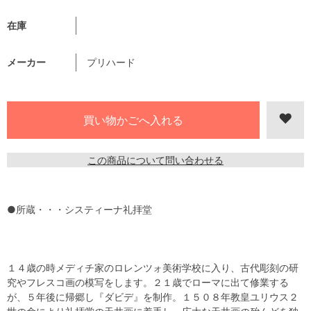
在庫
メーカー
プリハード
この商品について問い合わせる
●所蔵・・・システィーナ礼拝堂
１４歳の時メディチ家のロレンツォ美術学校に入り、古代彫刻の研
究やフレスコ画の模写をします。２１歳でローマに出て修業する
が、５年後に帰郷し『ダビデ』を制作。１５０８年教皇ユリウス２