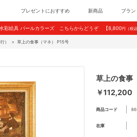
プレゼントにおすすめ
新商品
ブラン
ン水彩絵具 パールカラーズ こちらからどうぞ
【8,800
円（税
ま行）
>
草上の食事（マネ） P15号
草上の食事（
￥112,200
商品コード
86
在庫