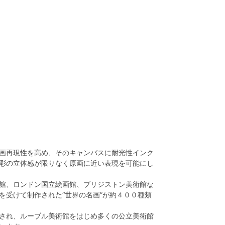
画再現性を高め、そのキャンバスに耐光性インク
彩の立体感が限りなく原画に近い表現を可能にし
館、ロンドン国立絵画館、ブリジストン美術館な
を受けて制作された“世界の名画”が約４００種類
され、ルーブル美術館をはじめ多くの公立美術館