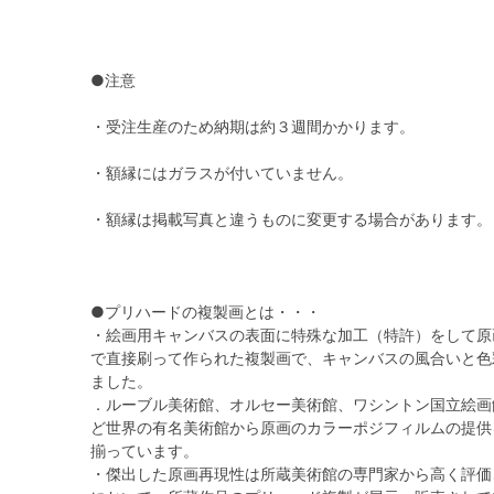
●注意
・受注生産のため納期は約３週間かかります。
・額縁にはガラスが付いていません。
・額縁は掲載写真と違うものに変更する場合があります。
●プリハードの複製画とは・・・
・絵画用キャンバスの表面に特殊な加工（特許）をして原
で直接刷って作られた複製画で、キャンバスの風合いと色
ました。
．ルーブル美術館、オルセー美術館、ワシントン国立絵画
ど世界の有名美術館から原画のカラーポジフィルムの提供
揃っています。
・傑出した原画再現性は所蔵美術館の専門家から高く評価