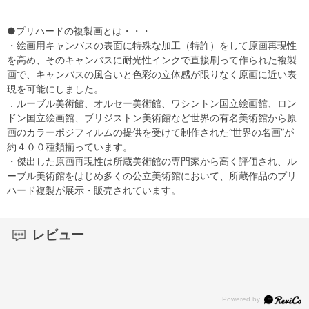
●プリハードの複製画とは・・・
・絵画用キャンバスの表面に特殊な加工（特許）をして原画再現性
を高め、そのキャンバスに耐光性インクで直接刷って作られた複製
画で、キャンバスの風合いと色彩の立体感が限りなく原画に近い表
現を可能にしました。
．ルーブル美術館、オルセー美術館、ワシントン国立絵画館、ロン
ドン国立絵画館、ブリジストン美術館など世界の有名美術館から原
画のカラーポジフィルムの提供を受けて制作された“世界の名画”が
約４００種類揃っています。
・傑出した原画再現性は所蔵美術館の専門家から高く評価され、ル
ーブル美術館をはじめ多くの公立美術館において、所蔵作品のプリ
ハード複製が展示・販売されています。
レビュー