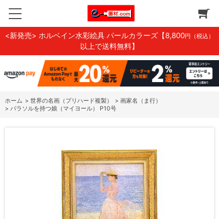
<新発売> ホルベイン水彩絵具 パールカラーズ
【8,800
円（税込）
以上で送料無料】
ホーム
>
世界の名画（プリハード複製）
>
画家名（ま行）
>
パラソルを持つ娘（マイヨール） P10号