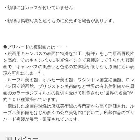
・額縁にはガラスが付いていません。
・額縁は掲載写真と違うものに変更する場合があります。
●プリハードの複製画とは・・・
・絵画用キャンバスの表面に特殊な加工（特許）をして原画再現性
を高め、そのキャンバスに耐光性インクで直接刷って作られた複製
画で、キャンバスの風合いと色彩の立体感が限りなく原画に近い表
現を可能にしました。
．ルーブル美術館、オルセー美術館、ワシントン国立絵画館、ロン
ドン国立絵画館、ブリジストン美術館など世界の有名美術館から原
画のカラーポジフィルムの提供を受けて制作された“世界の名画”が
約４００種類揃っています。
・傑出した原画再現性は所蔵美術館の専門家から高く評価され、ル
ーブル美術館をはじめ多くの公立美術館において、所蔵作品のプリ
ハード複製が展示・販売されています。
レビュー