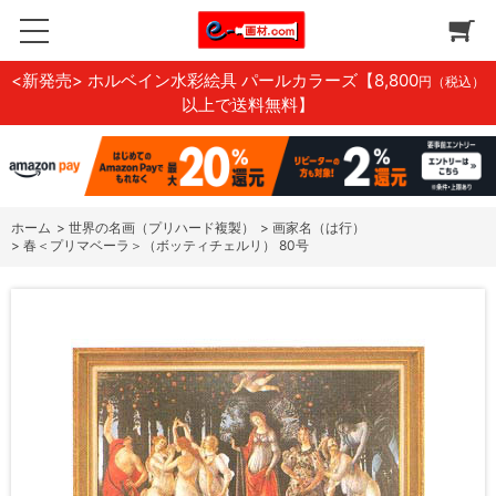
<新発売> ホルベイン水彩絵具 パールカラーズ
【8,800
円（税込）
以上で送料無料】
ホーム
>
世界の名画（プリハード複製）
>
画家名（は行）
>
春＜プリマベーラ＞（ボッティチェルリ） 80号