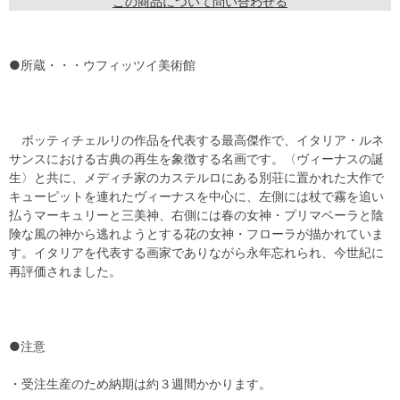
この商品について問い合わせる
●所蔵・・・ウフィッツイ美術館
ボッティチェルリの作品を代表する最高傑作で、イタリア・ルネ
サンスにおける古典の再生を象徴する名画です。〈ヴィーナスの誕
生〉と共に、メディチ家のカステルロにある別荘に置かれた大作で
キューピットを連れたヴィーナスを中心に、左側には杖で霧を追い
払うマーキュリーと三美神、右側には春の女神・プリマベーラと陰
険な風の神から逃れようとする花の女神・フローラが描かれていま
す。イタリアを代表する画家でありながら永年忘れられ、今世紀に
再評価されました。
●注意
・受注生産のため納期は約３週間かかります。