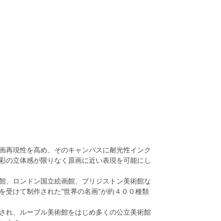
画再現性を高め、そのキャンバスに耐光性インク
彩の立体感が限りなく原画に近い表現を可能にし
館、ロンドン国立絵画館、ブリジストン美術館な
を受けて制作された“世界の名画”が約４００種類
され、ルーブル美術館をはじめ多くの公立美術館