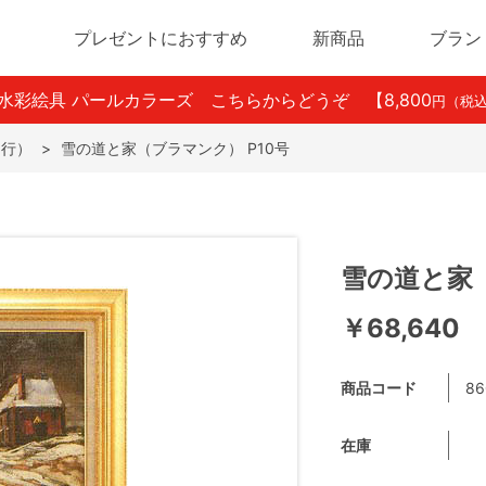
プレゼントにおすすめ
新商品
ブラン
ン水彩絵具 パールカラーズ こちらからどうぞ
【8,800
円（税
は行）
>
雪の道と家（ブラマンク） P10号
雪の道と家（
￥68,640
商品コード
86
在庫