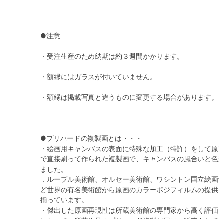
●注意
・受注生産のため納期は約３週間かかります。
・額縁にはガラスが付いていません。
・額縁は掲載写真と違うものに変更する場合があります。
●プリハードの複製画とは・・・
・絵画用キャンバスの表面に特殊な加工（特許）をして原
で直接刷って作られた複製画で、キャンバスの風合いと色
ました。
．ルーブル美術館、オルセー美術館、ワシントン国立絵画
ど世界の有名美術館から原画のカラーポジフィルムの提供
揃っています。
・傑出した原画再現性は所蔵美術館の専門家から高く評価