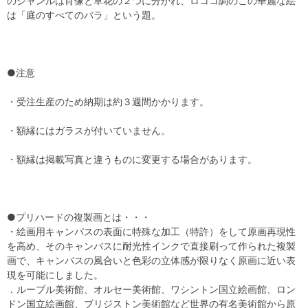
のジャンルは肖像と草花の２つに分かれ、ロココ調のこの華麗な絵
は「庭のすべてのバラ」という題。
●注意
・受注生産のため納期は約３週間かかります。
・額縁にはガラスが付いていません。
・額縁は掲載写真と違うものに変更する場合があります。
●プリハードの複製画とは・・・
・絵画用キャンバスの表面に特殊な加工（特許）をして原画再現性
を高め、そのキャンバスに耐光性インクで直接刷って作られた複製
画で、キャンバスの風合いと色彩の立体感が限りなく原画に近い表
現を可能にしました。
．ルーブル美術館、オルセー美術館、ワシントン国立絵画館、ロン
ドン国立絵画館、ブリジストン美術館など世界の有名美術館から原