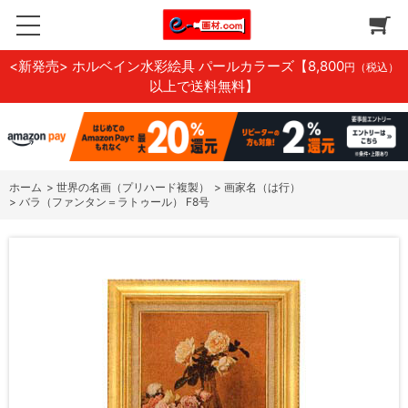
<新発売> ホルベイン水彩絵具 パールカラーズ
【8,800
円（税込）
以上で送料無料】
ホーム
>
世界の名画（プリハード複製）
>
画家名（は行）
>
バラ（ファンタン＝ラトゥール） F8号