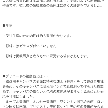
この絵にも古代的な永遠性が感じられます。壁画のような調和性が
特徴です。彼は後の象徴主義の画家達に多くの影響を与えました。
●注意
・受注生産のため納期は約３週間かかります。
・額縁にはガラスが付いていません。
・額縁は掲載写真と違うものに変更する場合があります。
●プリハードの複製画とは・・・
・絵画用キャンバスの表面に特殊な加工（特許）をして原画再現性
を高め、そのキャンバスに耐光性インクで直接刷って作られた複製
画で、キャンバスの風合いと色彩の立体感が限りなく原画に近い表
現を可能にしました。
．ルーブル美術館、オルセー美術館、ワシントン国立絵画館、ロン
ドン国立絵画館、ブリジストン美術館など世界の有名美術館から原