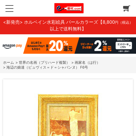
<新発売> ホルベイン水彩絵具 パールカラーズ
【8,800
円（税込）
以上で送料無料】
ホーム
>
世界の名画（プリハード複製）
>
画家名（は行）
>
海辺の娘達（ピュヴィス＝ド＝シャバンヌ） F6号