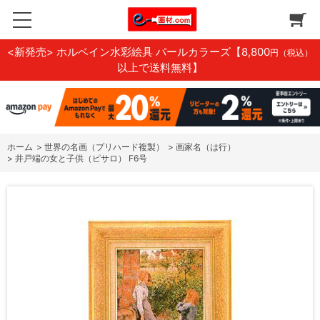
<新発売> ホルベイン水彩絵具 パールカラーズ
【8,800
円（税込）
以上で送料無料】
ホーム
>
世界の名画（プリハード複製）
>
画家名（は行）
>
井戸端の女と子供（ピサロ） F6号