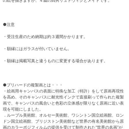
の絵を描きますが、４歳の四男リュドヴィクとメイドです。
●注意
・受注生産のため納期は約３週間かかります。
・額縁にはガラスが付いていません。
・額縁は掲載写真と違うものに変更する場合があります。
●プリハードの複製画とは・・・
・絵画用キャンバスの表面に特殊な加工（特許）をして原画再現性
を高め、そのキャンバスに耐光性インクで直接刷って作られた複製
画で、キャンバスの風合いと色彩の立体感が限りなく原画に近い表
現を可能にしました。
．ルーブル美術館、オルセー美術館、ワシントン国立絵画館、ロン
ドン国立絵画館、ブリジストン美術館など世界の有名美術館から原
画のカラーポジフィルムの提供を受けて制作された“世界の名画”が