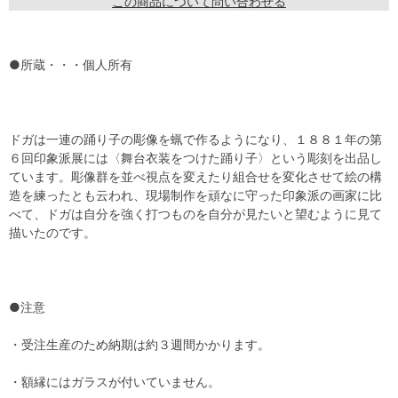
この商品について問い合わせる
●所蔵・・・個人所有
ドガは一連の踊り子の彫像を蝋で作るようになり、１８８１年の第
６回印象派展には〈舞台衣装をつけた踊り子〉という彫刻を出品し
ています。彫像群を並べ視点を変えたり組合せを変化させて絵の構
造を練ったとも云われ、現場制作を頑なに守った印象派の画家に比
べて、ドガは自分を強く打つものを自分が見たいと望むように見て
描いたのです。
●注意
・受注生産のため納期は約３週間かかります。
・額縁にはガラスが付いていません。