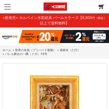
<新発売> ホルベイン水彩絵具 パールカラーズ
【8,800
円（税込）
以上で送料無料】
ホーム
>
世界の名画（プリハード複製）
>
画家名（た行）
>
バレエ舞台の一隅（ドガ） F6号