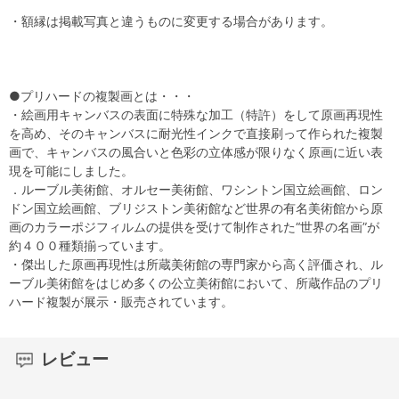
・額縁は掲載写真と違うものに変更する場合があります。
●プリハードの複製画とは・・・
・絵画用キャンバスの表面に特殊な加工（特許）をして原画再現性
を高め、そのキャンバスに耐光性インクで直接刷って作られた複製
画で、キャンバスの風合いと色彩の立体感が限りなく原画に近い表
現を可能にしました。
．ルーブル美術館、オルセー美術館、ワシントン国立絵画館、ロン
ドン国立絵画館、ブリジストン美術館など世界の有名美術館から原
画のカラーポジフィルムの提供を受けて制作された“世界の名画”が
約４００種類揃っています。
・傑出した原画再現性は所蔵美術館の専門家から高く評価され、ル
ーブル美術館をはじめ多くの公立美術館において、所蔵作品のプリ
ハード複製が展示・販売されています。
レビュー