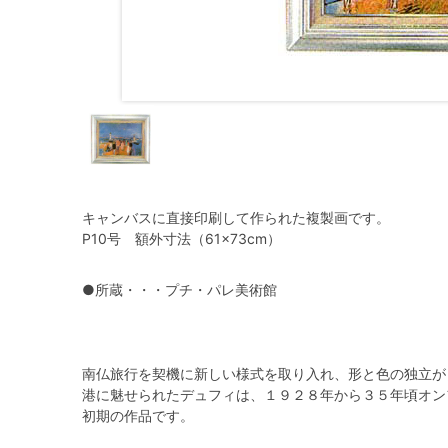
キャンバスに直接印刷して作られた複製画です。
P10号 額外寸法（61×73cm）
●所蔵・・・プチ・パレ美術館
南仏旅行を契機に新しい様式を取り入れ、形と色の独立が
港に魅せられたデュフィは、１９２８年から３５年頃オン
初期の作品です。