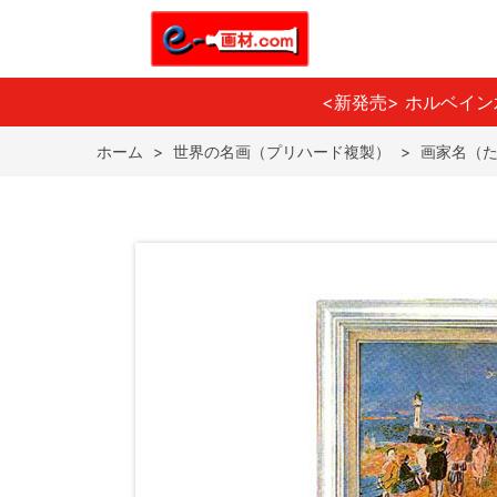
<新発売> ホルベイ
ホーム
>
世界の名画（プリハード複製）
>
画家名（