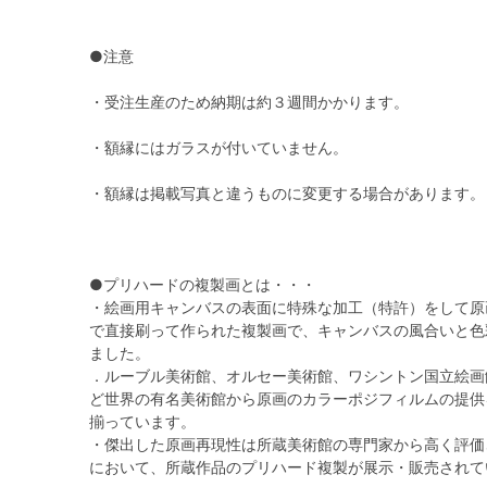
●注意
・受注生産のため納期は約３週間かかります。
・額縁にはガラスが付いていません。
・額縁は掲載写真と違うものに変更する場合があります。
●プリハードの複製画とは・・・
・絵画用キャンバスの表面に特殊な加工（特許）をして原
で直接刷って作られた複製画で、キャンバスの風合いと色
ました。
．ルーブル美術館、オルセー美術館、ワシントン国立絵画
ど世界の有名美術館から原画のカラーポジフィルムの提供
揃っています。
・傑出した原画再現性は所蔵美術館の専門家から高く評価
において、所蔵作品のプリハード複製が展示・販売されて