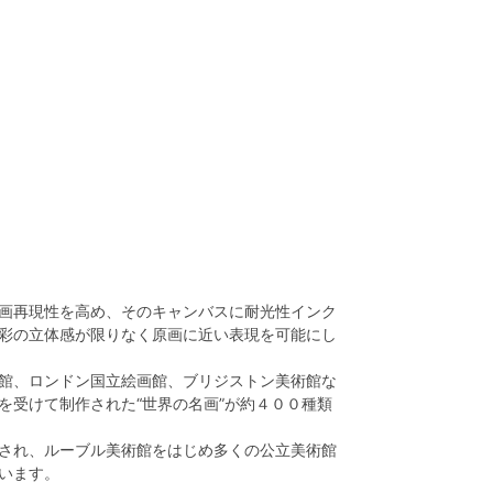
画再現性を高め、そのキャンバスに耐光性インク
彩の立体感が限りなく原画に近い表現を可能にし
館、ロンドン国立絵画館、ブリジストン美術館な
を受けて制作された“世界の名画”が約４００種類
され、ルーブル美術館をはじめ多くの公立美術館
います。