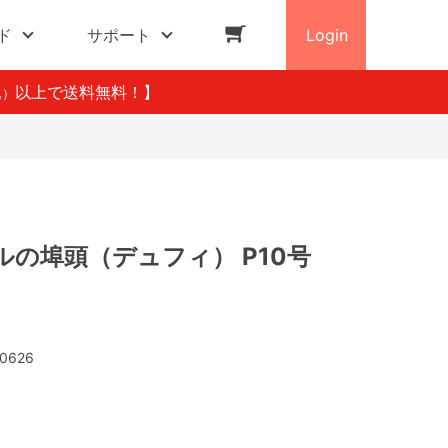
ド
サポート
Login
以上で送料無料！】
込）
の埠頭（デュフィ） P10号
0626