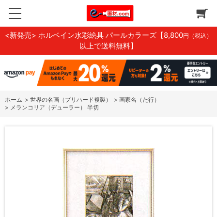
<新発売> ホルベイン水彩絵具 パールカラーズ
【8,800
円（税込）
以上で送料無料】
ホーム
>
世界の名画（プリハード複製）
>
画家名（た行）
>
メランコリア（デューラー） 半切