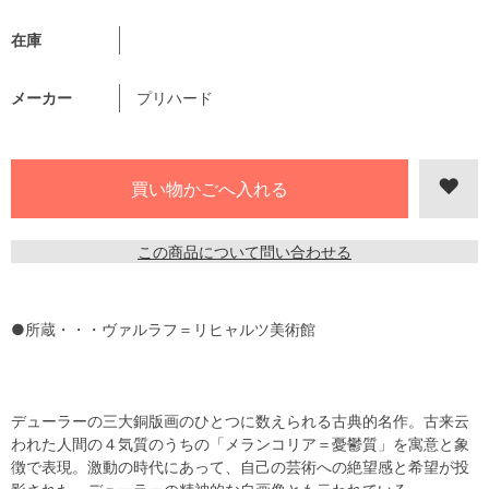
在庫
メーカー
プリハード
この商品について問い合わせる
●所蔵・・・ヴァルラフ＝リヒャルツ美術館
デューラーの三大銅版画のひとつに数えられる古典的名作。古来云
われた人間の４気質のうちの「メランコリア＝憂鬱質」を寓意と象
徴で表現。激動の時代にあって、自己の芸術への絶望感と希望が投