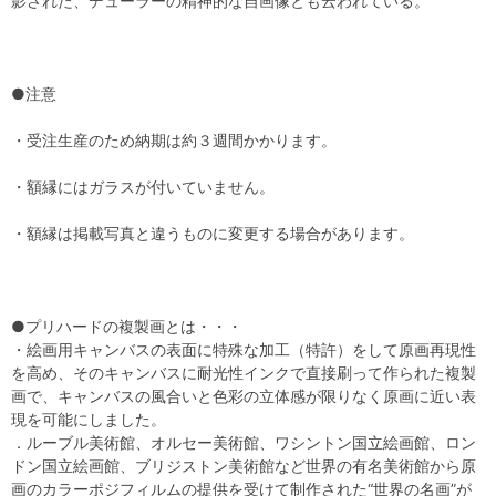
影された、デューラーの精神的な自画像とも云われている。
●注意
・受注生産のため納期は約３週間かかります。
・額縁にはガラスが付いていません。
・額縁は掲載写真と違うものに変更する場合があります。
●プリハードの複製画とは・・・
・絵画用キャンバスの表面に特殊な加工（特許）をして原画再現性
を高め、そのキャンバスに耐光性インクで直接刷って作られた複製
画で、キャンバスの風合いと色彩の立体感が限りなく原画に近い表
現を可能にしました。
．ルーブル美術館、オルセー美術館、ワシントン国立絵画館、ロン
ドン国立絵画館、ブリジストン美術館など世界の有名美術館から原
画のカラーポジフィルムの提供を受けて制作された“世界の名画”が