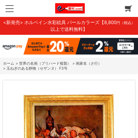
<新発売> ホルベイン水彩絵具 パールカラーズ
【8,800
円（税込）
以上で送料無料】
ホーム
>
世界の名画（プリハード複製）
>
画家名（さ行）
>
玉ねぎのある静物（セザンヌ） F3号