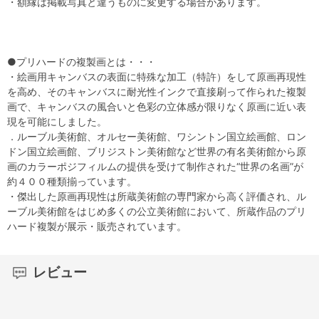
・額縁は掲載写真と違うものに変更する場合があります。
●プリハードの複製画とは・・・
・絵画用キャンバスの表面に特殊な加工（特許）をして原画再現性
を高め、そのキャンバスに耐光性インクで直接刷って作られた複製
画で、キャンバスの風合いと色彩の立体感が限りなく原画に近い表
現を可能にしました。
．ルーブル美術館、オルセー美術館、ワシントン国立絵画館、ロン
ドン国立絵画館、ブリジストン美術館など世界の有名美術館から原
画のカラーポジフィルムの提供を受けて制作された“世界の名画”が
約４００種類揃っています。
・傑出した原画再現性は所蔵美術館の専門家から高く評価され、ル
ーブル美術館をはじめ多くの公立美術館において、所蔵作品のプリ
ハード複製が展示・販売されています。
レビュー