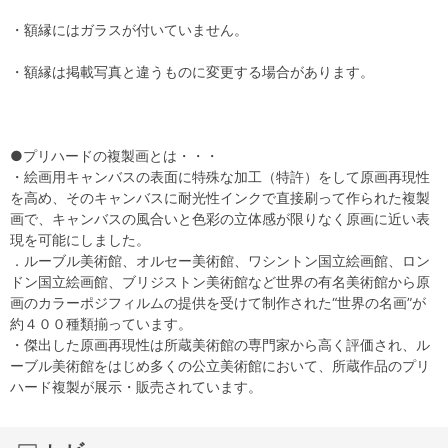
・額縁にはガラスが付いていません。
・額縁は掲載写真と違うものに変更する場合があります。
●プリハードの複製画とは・・・
・絵画用キャンバスの表面に特殊な加工（特許）をして原画再現性
を高め、そのキャンバスに耐光性インクで直接刷って作られた複製
画で、キャンバスの風合いと色彩の立体感が限りなく原画に近い表
現を可能にしました。
．ルーブル美術館、オルセー美術館、ワシントン国立絵画館、ロン
ドン国立絵画館、ブリジストン美術館など世界の有名美術館から原
画のカラーポジフィルムの提供を受けて制作された“世界の名画”が
約４００種類揃っています。
・傑出した原画再現性は所蔵美術館の専門家から高く評価され、ル
ーブル美術館をはじめ多くの公立美術館において、所蔵作品のプリ
ハード複製が展示・販売されています。