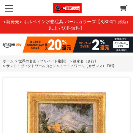
<新発売> ホルベイン水彩絵具 パールカラーズ
【8,800
円（税込）
以上で送料無料】
ホーム
>
世界の名画（プリハード複製）
>
画家名（さ行）
>
サント・ヴィクトワール山とシャトー・ノワール（セザンヌ） F8号