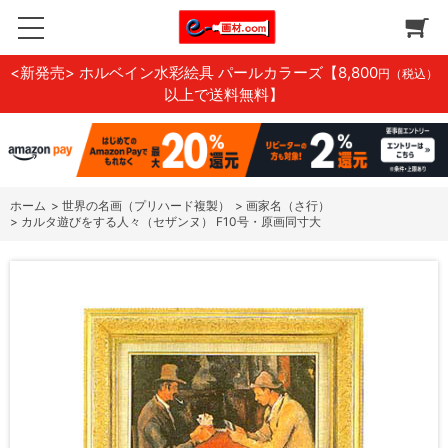
<新発売> ホルベイン水彩絵具 パールカラーズ
【8,800
円（税込）
以上で送料無料】
ホーム
>
世界の名画（プリハード複製）
>
画家名（さ行）
>
カルタ遊びをする人々（セザンヌ） F10号・原画同寸大