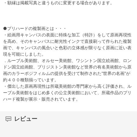
・額縁は掲載写真と違うものに変更する場合があります。
●プリハードの複製画とは・・・
・絵画用キャンバスの表面に特殊な加工（特許）をして原画再現性
を高め、そのキャンバスに耐光性インクで直接刷って作られた複製
画で、キャンバスの風合いと色彩の立体感が限りなく原画に近い表
現を可能にしました。
．ルーブル美術館、オルセー美術館、ワシントン国立絵画館、ロン
ドン国立絵画館、ブリジストン美術館など世界の有名美術館から原
画のカラーポジフィルムの提供を受けて制作された“世界の名画”が
約４００種類揃っています。
・傑出した原画再現性は所蔵美術館の専門家から高く評価され、ル
ーブル美術館をはじめ多くの公立美術館において、所蔵作品のプリ
ハード複製が展示・販売されています。
レビュー