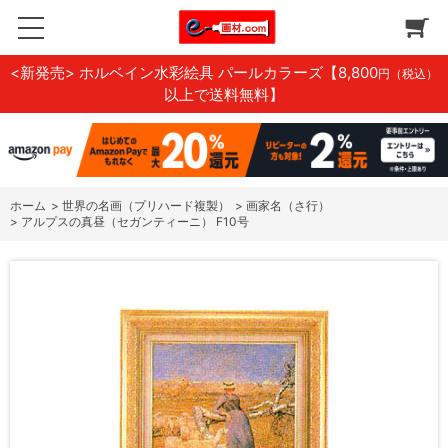
<新発売> ホルベイン水彩絵具 パールカラーズ
【8,800
円（税込）
以上で送料無料】
ホーム
>
世界の名画（プリハード複製）
>
画家名（さ行）
>
アルプスの真昼（セガンティーニ） F10号