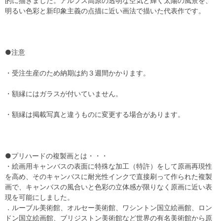
的に描きました。アルプス高原の透明な空気と輝く太陽の風景を、
明るい色彩と新印象主義の点描に近い画法で描いた代表作です。
●注意
・受注生産のため納期は約３週間かかります。
・額縁にはガラスが付いていません。
・額縁は掲載写真と違うものに変更する場合があります。
●プリハードの複製画とは・・・
・絵画用キャンバスの表面に特殊な加工（特許）をして原画再現性
を高め、そのキャンバスに耐光性インクで直接刷って作られた複製
画で、キャンバスの風合いと色彩の立体感が限りなく原画に近い表
現を可能にしました。
．ルーブル美術館、オルセー美術館、ワシントン国立絵画館、ロン
ドン国立絵画館、ブリジストン美術館など世界の有名美術館から原