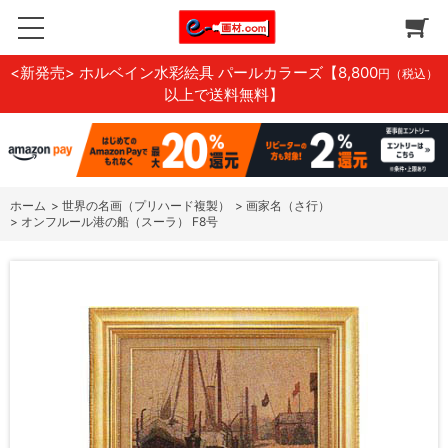
<新発売> ホルベイン水彩絵具 パールカラーズ
【8,800
円（税込）
以上で送料無料】
ホーム
>
世界の名画（プリハード複製）
>
画家名（さ行）
>
オンフルール港の船（スーラ） F8号