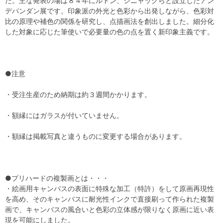
た。主な発表の場は８４年にルドン、シニャックらと設立したアン
デパンダン展です。印象派の外光と色彩から出発しながら、色彩対
比の原理や補色の関係を研究し、点描画法を創出しました。細分化
した対象に応じた筆使いで必要量の色の点を置く新印象主義です。
●注意
・受注生産のため納期は約３週間かかります。
・額縁にはガラスが付いていません。
・額縁は掲載写真と違うものに変更する場合があります。
●プリハードの複製画とは・・・
・絵画用キャンバスの表面に特殊な加工（特許）をして原画再現性
を高め、そのキャンバスに耐光性インクで直接刷って作られた複製
画で、キャンバスの風合いと色彩の立体感が限りなく原画に近い表
現を可能にしました。