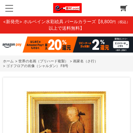
<新発売> ホルベイン水彩絵具 パールカラーズ
【8,800
円（税込）
以上で送料無料】
ホーム
>
世界の名画（プリハード複製）
>
画家名（さ行）
>
ゴドフロアの肖像（シャルダン） F8号