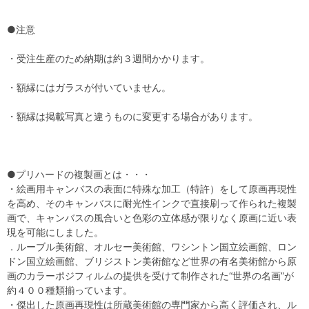
●注意
・受注生産のため納期は約３週間かかります。
・額縁にはガラスが付いていません。
・額縁は掲載写真と違うものに変更する場合があります。
●プリハードの複製画とは・・・
・絵画用キャンバスの表面に特殊な加工（特許）をして原画再現性
を高め、そのキャンバスに耐光性インクで直接刷って作られた複製
画で、キャンバスの風合いと色彩の立体感が限りなく原画に近い表
現を可能にしました。
．ルーブル美術館、オルセー美術館、ワシントン国立絵画館、ロン
ドン国立絵画館、ブリジストン美術館など世界の有名美術館から原
画のカラーポジフィルムの提供を受けて制作された“世界の名画”が
約４００種類揃っています。
・傑出した原画再現性は所蔵美術館の専門家から高く評価され、ル