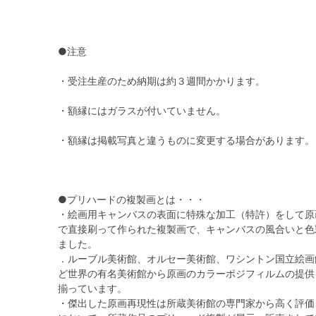
●注意
・受注生産のため納期は約３週間かかります。
・額縁にはガラスが付いていません。
・額縁は掲載写真と違うものに変更する場合があります。
●プリハードの複製画とは・・・
・絵画用キャンバスの表面に特殊な加工（特許）をして原
で直接刷って作られた複製画で、キャンバスの風合いと色
ました。
．ルーブル美術館、オルセー美術館、ワシントン国立絵画
ど世界の有名美術館から原画のカラーポジフィルムの提供
揃っています。
・傑出した原画再現性は所蔵美術館の専門家から高く評価