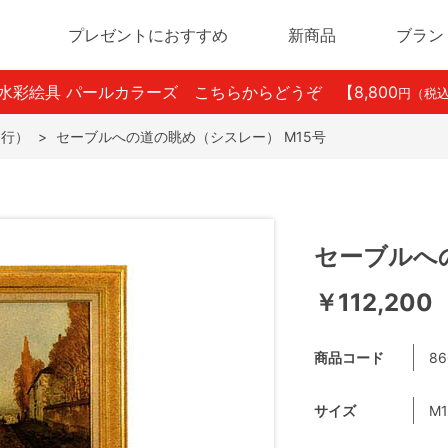
プレゼントにおすすめ
新商品
ブラン
ン水彩絵具 パールカラーズ こちらからどうぞ
【8,800
円（税
さ行）
>
セーブルへの道の眺め（シスレー） M15号
セーブルへ
￥112,200
商品コード
86
サイズ
M