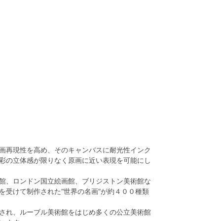
画再現性を高め、そのキャンバスに耐光性インク
彩の立体感が限りなく原画に近い表現を可能にし
館、ロンドン国立絵画館、ブリジストン美術館な
を受けて制作された“世界の名画”が約４００種類
され、ルーブル美術館をはじめ多くの公立美術館