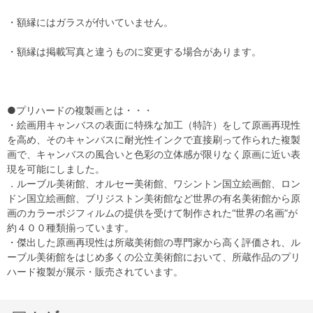
・額縁にはガラスが付いていません。
・額縁は掲載写真と違うものに変更する場合があります。
●プリハードの複製画とは・・・
・絵画用キャンバスの表面に特殊な加工（特許）をして原画再現性
を高め、そのキャンバスに耐光性インクで直接刷って作られた複製
画で、キャンバスの風合いと色彩の立体感が限りなく原画に近い表
現を可能にしました。
．ルーブル美術館、オルセー美術館、ワシントン国立絵画館、ロン
ドン国立絵画館、ブリジストン美術館など世界の有名美術館から原
画のカラーポジフィルムの提供を受けて制作された“世界の名画”が
約４００種類揃っています。
・傑出した原画再現性は所蔵美術館の専門家から高く評価され、ル
ーブル美術館をはじめ多くの公立美術館において、所蔵作品のプリ
ハード複製が展示・販売されています。