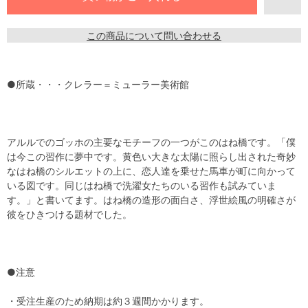
この商品について問い合わせる
●所蔵・・・クレラー＝ミューラー美術館
アルルでのゴッホの主要なモチーフの一つがこのはね橋です。「僕
は今この習作に夢中です。黄色い大きな太陽に照らし出された奇妙
なはね橋のシルエットの上に、恋人達を乗せた馬車が町に向かって
いる図です。同じはね橋で洗濯女たちのいる習作も試みていま
す。」と書いてます。はね橋の造形の面白さ、浮世絵風の明確さが
彼をひきつける題材でした。
●注意
・受注生産のため納期は約３週間かかります。