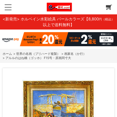
<新発売> ホルベイン水彩絵具 パールカラーズ
【8,800
円（税込）
以上で送料無料】
ホーム
>
世界の名画（プリハード複製）
>
画家名（か行）
>
アルルのはね橋（ゴッホ） F15号・原画同寸大